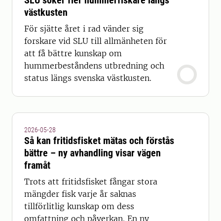
SLU söker fler hummerfiskare längs
västkusten
För sjätte året i rad vänder sig
forskare vid SLU till allmänheten för
att få bättre kunskap om
hummerbeståndens utbredning och
status längs svenska västkusten.
2026-05-28
Så kan fritidsfisket mätas och förstås
bättre – ny avhandling visar vägen
framåt
Trots att fritidsfisket fångar stora
mängder fisk varje år saknas
tillförlitlig kunskap om dess
omfattning och påverkan. En ny