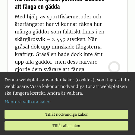
att fånga en gädda
Med hjälp av sportfiskemetoder och
återfångster har vi kunnat räkna hur
många gäddor som faktiskt finns i en
skärgårdsvik – 2 449 stycken. När
gråsäl dök upp minskade fångsterna
kraftigt. Gråsälen hade dock inte ätit
upp alla gäddor, men dess närvaro
gjorde dem svårare att fånga.
Denna webbplats använder kakor (cookies), som lagras i din
webbläsare. Vissa kakor är nödvändiga för att webbplatsen
ska fungera korrekt. Andra är valbara.
Hantera valbara kakor
Tillåt nödvändiga kakor
Tillåt alla kakor