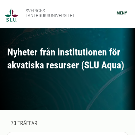
SVERIGES
MENY
LANTBRUKSUNIVERSITET
Nyheter från institutionen för
akvatiska resurser (SLU Aqua)
Sökresultat
73 sökresultat hittades
73
TRÄFFAR