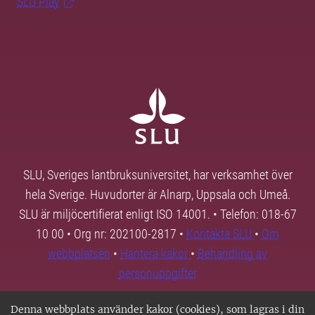
SLU Play
SLU, Sveriges lantbruksuniversitet, har verksamhet över
hela Sverige. Huvudorter är Alnarp, Uppsala och Umeå.
SLU är miljöcertifierat enligt ISO 14001. • Telefon: 018-67
10 00 • Org nr: 202100-2817 •
Kontakta SLU
•
Om
webbplatsen
•
Hantera kakor
•
Behandling av
personuppgifter
Denna webbplats använder kakor (cookies), som lagras i din