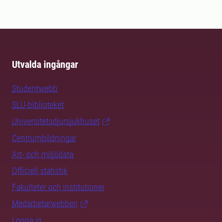
Utvalda ingångar
Studentwebb
SLU-biblioteket
Universitetsdjursjukhuset
Centrumbildningar
Art- och miljödata
Officiell statistik
Fakulteter och institutioner
Medarbetarwebben
Logga in