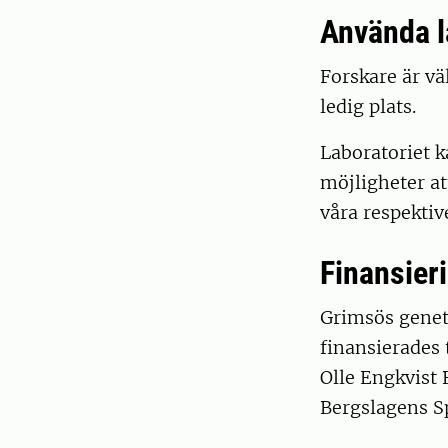
Använda l
Forskare är v
ledig plats.
Laboratoriet k
möjligheter at
våra respektiv
Finansier
Grimsös genet
finansierades t
Olle Engkvist
Bergslagens S