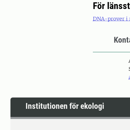
För länss
DNA-prover i 
Kont
Pers
Institutionen för ekologi