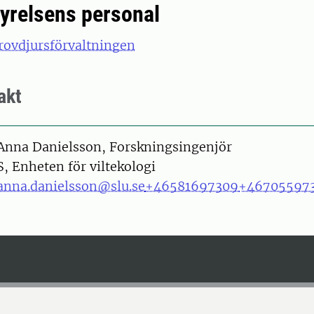
tyrelsens personal
rovdjursförvaltningen
akt
on
Anna Danielsson, Forskningsingenjör
S, Enheten för viltekologi
anna.danielsson@slu.se
+46581697309
+46705597