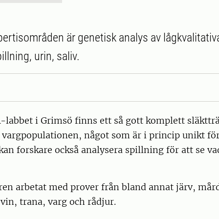
pertisområden är genetisk analys av lågkvalitativ
llning, urin, saliv.
labbet i Grimsö finns ett så gott komplett släkttr
vargpopulationen, något som är i princip unikt för
kan forskare också analysera spillning för att se va
ren arbetat med prover från bland annat järv, mår
vin, trana, varg och rådjur.