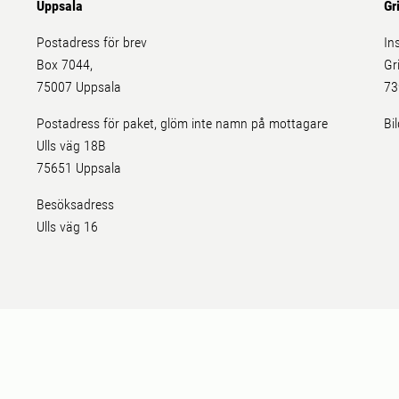
Uppsala
Gr
Postadress för brev
In
Box 7044,
Gr
75007 Uppsala
73
Postadress för paket, glöm inte namn på mottagare
Bi
Ulls väg 18B
75651 Uppsala
Besöksadress
Ulls väg 16