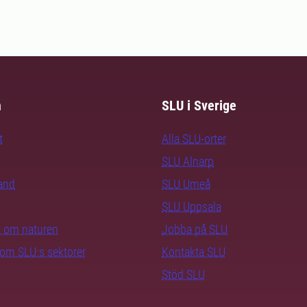
m
SLU i Sverige
t
Alla SLU-orter
SLU Alnarp
rand
SLU Umeå
SLU Uppsala
ra om naturen
Jobba på SLU
nom SLU:s sektorer
Kontakta SLU
Stöd SLU