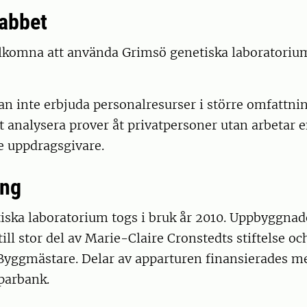
abbet
älkomna att använda Grimsö genetiska laboratorium
an inte erbjuda personalresurser i större omfattnin
t analysera prover åt privatpersoner utan arbetar 
e uppdragsgivare.
ing
iska laboratorium togs i bruk år 2010. Uppbyggna
ill stor del av Marie-Claire Cronstedts stiftelse oc
 Byggmästare. Delar av apparturen finansierades m
parbank.