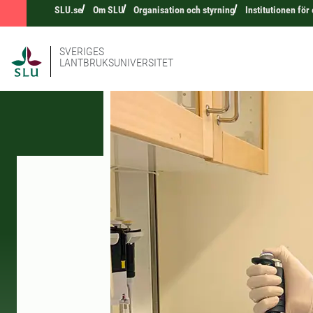
SLU.se
Om SLU
Organisation och styrning
Institutionen för
SVERIGES
LANTBRUKSUNIVERSITET