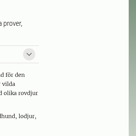
a prover,
äd för den
 vilda
d olika rovdjur
dhund, lodjur,