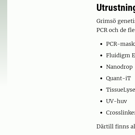
Utrustnin
Grimsö geneti
PCR och de fl
PCR-maski
Fluidigm 
Nanodrop
Quant-iT
TissueLyse
UV-huv
Crosslinke
Därtill finns 