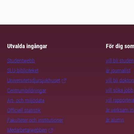
Utvalda ingångar
För dig so
Studentwebb
vill bli studen
SLU-biblioteket
är journalist
Universitetsdjursjukhuset
vill bli dokto
vill söka jobb
Centrumbildningar
vill rapporte
Art- och miljödata
är verksam i
Officiell statistik
är alumn
Fakulteter och institutioner
Medarbetarwebben