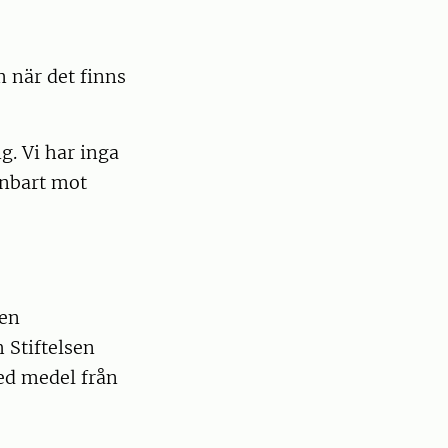
 när det finns
g. Vi har inga
enbart mot
den
h Stiftelsen
ed medel från