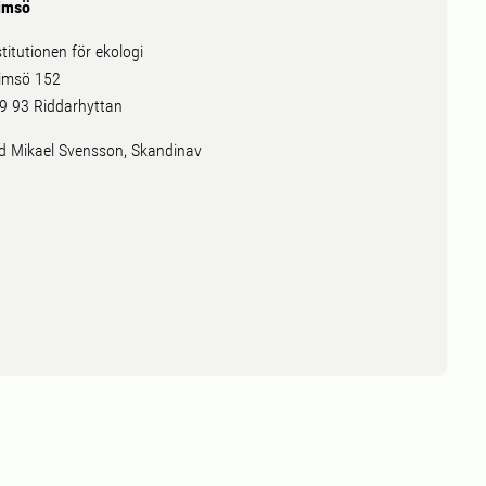
imsö
stitutionen för ekologi
imsö 152
9 93 Riddarhyttan
ld Mikael Svensson, Skandinav