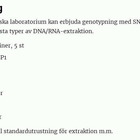
g
ska laboratorium kan erbjuda genotypning med S
esta typer av DNA/RNA-extraktion.
ner, 5 st
EP1
r
r
all standardutrustning för extraktion m.m.