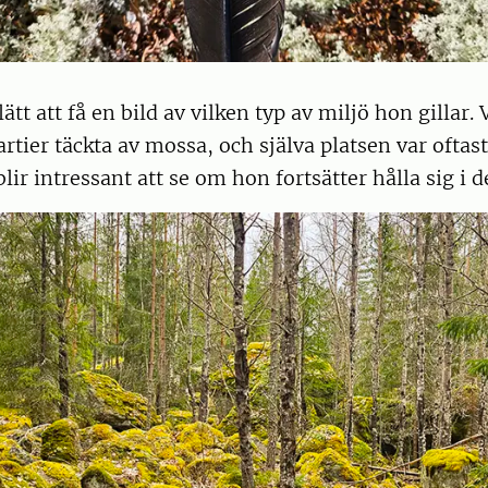
ätt att få en bild av vilken typ av miljö hon gillar.
partier täckta av mossa, och själva platsen var oftas
blir intressant att se om hon fortsätter hålla sig i 