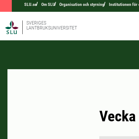
SLU.se
Om SLU
Organisation och styrning
Institutionen för
SVERIGES
LANTBRUKSUNIVERSITET
Vecka 