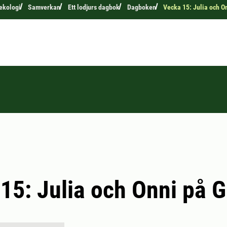
 ekologi
Samverkan
Ett lodjurs dagbok
Dagboken
Vecka 15: Julia och On
15: Julia och Onni på G