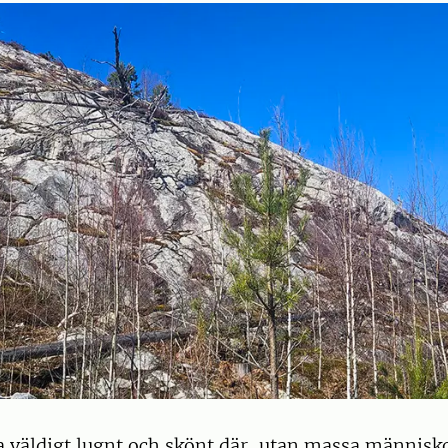
 väldigt lugnt och skönt där, utan massa människo