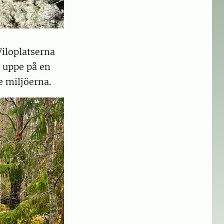
 Viloplatserna
t uppe på en
de miljöerna.