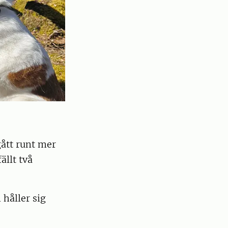
ått runt mer
ällt två
 håller sig