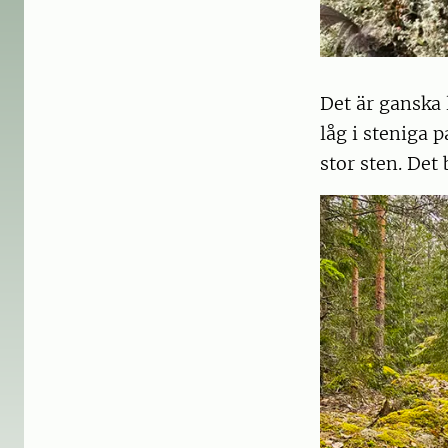
Det är ganska l
låg i steniga 
stor sten. Det 