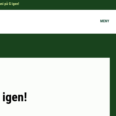
ni på G igen!
MENY
 igen!