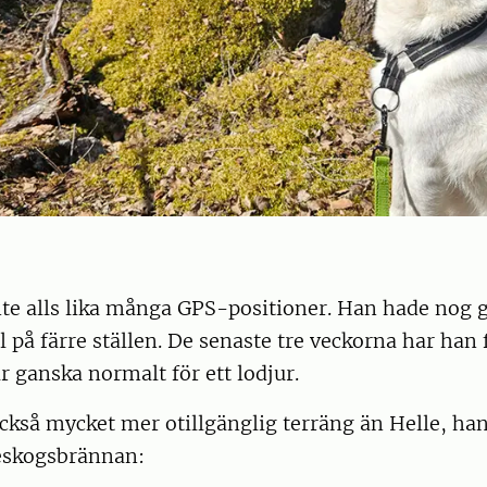
te alls lika många GPS-positioner. Han hade nog g
l på färre ställen. De senaste tre veckorna har han f
är ganska normalt för ett lodjur.
också mycket mer otillgänglig terräng än Helle, han
leskogsbrännan: