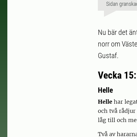
Sidan granska
Nu bär det änt
norr om Väster
Gustaf.
Vecka 15:
Helle
Helle
har legat
och två rådjur
låg till och m
Två av hararna