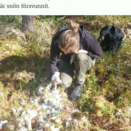
när snön försvunnit.