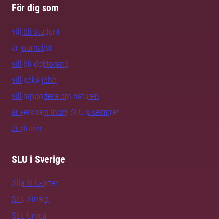
För dig som
vill bli student
är journalist
vill bli doktorand
vill söka jobb
vill rapportera om naturen
är verksam inom SLU:s sektorer
är alumn
SLU i Sverige
Alla SLU-orter
SLU Alnarp
SLU Umeå