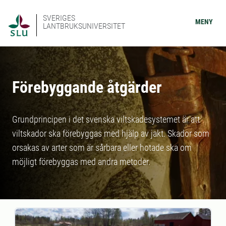
SVERIGES
MENY
LANTBRUKSUNIVERSITET
Förebyggande åtgärder
Grundprincipen i det svenska viltskadesystemet är att
viltskador ska förebyggas med hjälp av jakt. Skador som
orsakas av arter som är sårbara eller hotade ska om
möjligt förebyggas med andra metoder.