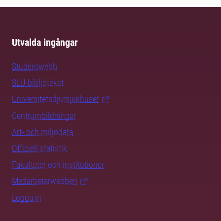
Utvalda ingångar
Studentwebb
SLU-biblioteket
Universitetsdjursjukhuset
Centrumbildningar
Art- och miljödata
Officiell statistik
Fakulteter och institutioner
Medarbetarwebben
Logga in