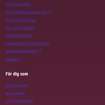
SLU-biblioteket
Universitetsdjursjukhuset
Centrumbildningar
Art- och miljödata
Officiell statistik
Fakulteter och institutioner
Medarbetarwebben
Logga in
För dig som
vill bli student
är journalist
vill bli doktorand