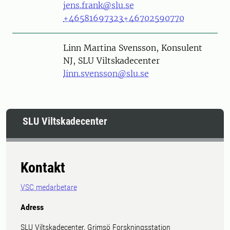
jens.frank@slu.se
+46581697323
+46702590770
Person
Linn Martina Svensson, Konsulent
NJ, SLU Viltskadecenter
linn.svensson@slu.se
SLU Viltskadecenter
Kontakt
VSC medarbetare
Adress
SLU Viltskadecenter, Grimsö Forskningsstation