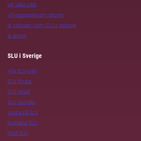
vill söka jobb
vill rapportera om naturen
är verksam inom SLU:s sektorer
är alumn
SLU i Sverige
Alla SLU-orter
SLU Alnarp
SLU Umeå
SLU Uppsala
Jobba på SLU
Kontakta SLU
Stöd SLU