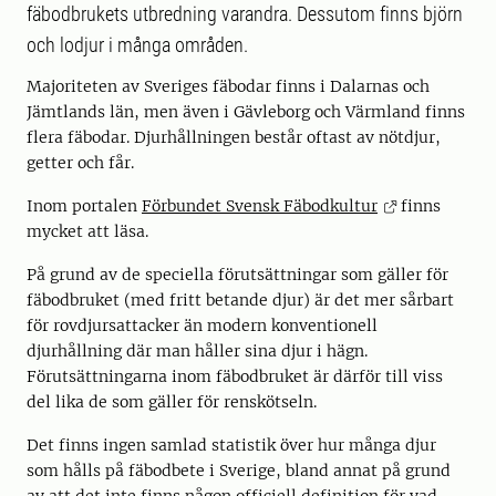
fäbodbrukets utbredning varandra. Dessutom finns björn
och lodjur i många områden.
Majoriteten av Sveriges fäbodar finns i Dalarnas och
Jämtlands län, men även i Gävleborg och Värmland finns
flera fäbodar. Djurhållningen består oftast av nötdjur,
getter och får.
Inom portalen
Förbundet Svensk Fäbodkultur
finns
mycket att läsa.
På grund av de speciella förutsättningar som gäller för
fäbodbruket (med fritt betande djur) är det mer sårbart
för rovdjursattacker än modern konventionell
djurhållning där man håller sina djur i hägn.
Förutsättningarna inom fäbodbruket är därför till viss
del lika de som gäller för renskötseln.
Det finns ingen samlad statistik över hur många djur
som hålls på fäbodbete i Sverige, bland annat på grund