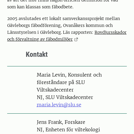
av att det inte finns någon officiell definition för vad
som kan klassas som fäbodbete.
2005 avslutades ett lokalt samverkanssprojekt mellan
Gävleborgs fäbodförening, Ovanåkers kommun och
Länsstyrelsen i Gävleborg. Läs rapporten:
Rovdjursskador
och förvaltning av fäbodmiljöer
Kontakt
Person
Maria Levin, Konsulent och
föreståndare på SLU
Viltskadecenter
NJ, SLU Viltskadecenter
maria.levin@slu.se
Person
Jens Frank, Forskare
NJ, Enheten för viltekologi