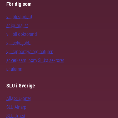
För dig som
vill bli student
är journalist
vill bli doktorand
vill söka jobb
vill rapportera om naturen
är verksam inom SLU:s sektorer
är alumn
SLU i Sverige
Alla SLU-orter
SLU Alnarp
SLU Umeå