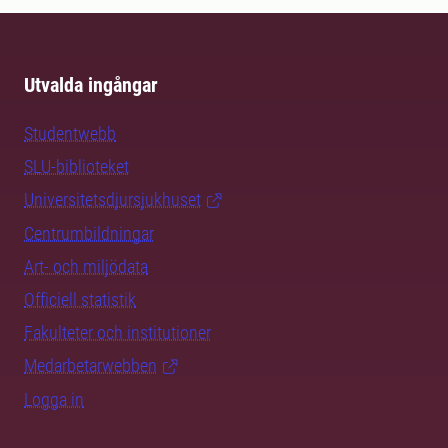
Utvalda ingångar
Studentwebb
SLU-biblioteket
Universitetsdjursjukhuset
Centrumbildningar
Art- och miljödata
Officiell statistik
Fakulteter och institutioner
Medarbetarwebben
Logga in