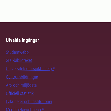
Utvalda ingångar
Studentwebb
SLU-biblioteket
Universitetsdjursjukhuset
Centrumbildningar
Art- och miljödata
Officiell statistik
Fakulteter och institutioner
Medarbetarwebben