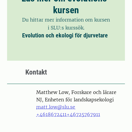
kursen
Du hittar mer information om kursen
i SLU:s kurssök.
Evolution och ekologi för djurvetare
Kontakt
Person
Matthew Low, Forskare och lärare
NJ, Enheten för landskapsekologi
matt.low@slu.se
+4618672411
+46725767911