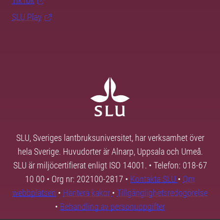
TikTok
SLU Play
SLU, Sveriges lantbruksuniversitet, har verksamhet över
hela Sverige. Huvudorter är Alnarp, Uppsala och Umeå.
SLU är miljöcertifierat enligt ISO 14001. • Telefon: 018-67
10 00 • Org nr: 202100-2817 •
Kontakta SLU
•
Om
webbplatsen
•
Hantera kakor
•
Tillgänglighetsredogörelse
•
Behandling av personuppgifter