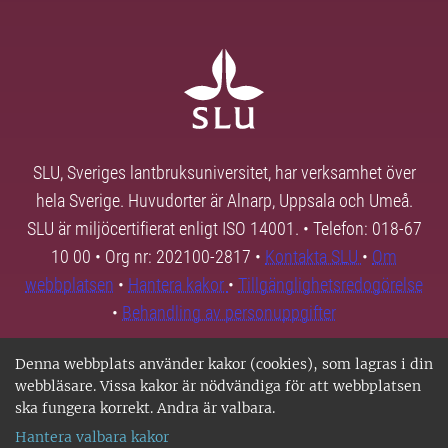
SLU, Sveriges lantbruksuniversitet, har verksamhet över
hela Sverige. Huvudorter är Alnarp, Uppsala och Umeå.
SLU är miljöcertifierat enligt ISO 14001. • Telefon: 018-67
10 00 • Org nr: 202100-2817 •
Kontakta SLU
•
Om
webbplatsen
•
Hantera kakor
•
Tillgänglighetsredogörelse
•
Behandling av personuppgifter
Denna webbplats använder kakor (cookies), som lagras i din
webbläsare. Vissa kakor är nödvändiga för att webbplatsen
ska fungera korrekt. Andra är valbara.
Hantera valbara kakor