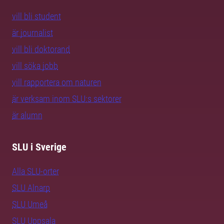
vill bli student
är journalist
vill bli doktorand
vill söka jobb
vill rapportera om naturen
är verksam inom SLU:s sektorer
är alumn
SLU i Sverige
Alla SLU-orter
SLU Alnarp
SLU Umeå
SLU Uppsala