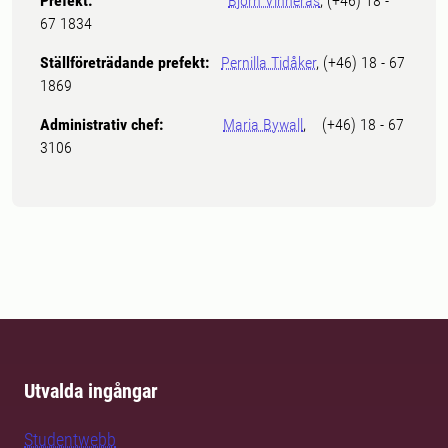
Prefekt:
Björn Vinnerås
, (+46) 18 -
67 1834
Ställföreträdande prefekt:
Pernilla Tidåker
, (+46) 18 - 67
1869
Administrativ chef:
Maria Bywall
, (+46) 18 - 67
3106
Utvalda ingångar
Studentwebb