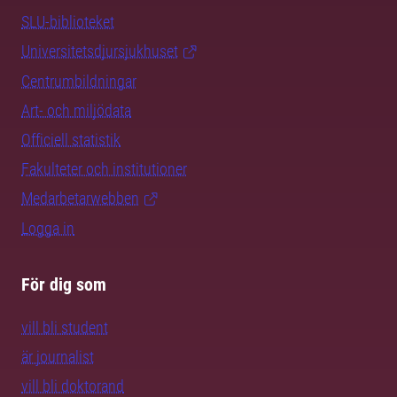
SLU-biblioteket
Universitetsdjursjukhuset
Centrumbildningar
Art- och miljödata
Officiell statistik
Fakulteter och institutioner
Medarbetarwebben
Logga in
För dig som
vill bli student
är journalist
vill bli doktorand