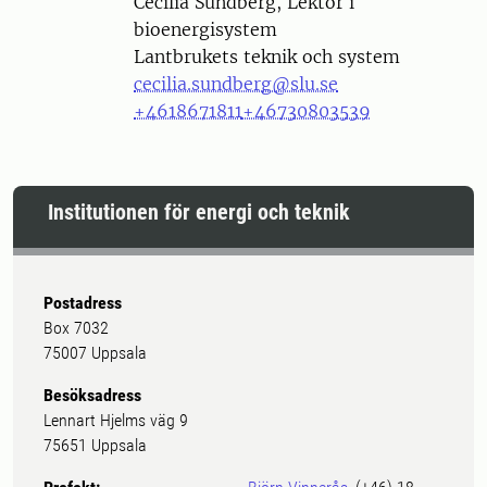
Person
Cecilia Sundberg, Lektor i
bioenergisystem
Lantbrukets teknik och system
cecilia.sundberg@slu.se
+4618671811
+46730803539
Institutionen för energi och teknik
Postadress
Box 7032
75007 Uppsala
Besöksadress
Lennart Hjelms väg 9
75651 Uppsala