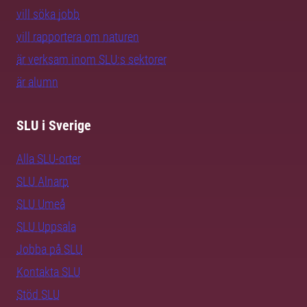
vill söka jobb
vill rapportera om naturen
är verksam inom SLU:s sektorer
är alumn
SLU i Sverige
Alla SLU-orter
SLU Alnarp
SLU Umeå
SLU Uppsala
Jobba på SLU
Kontakta SLU
Stöd SLU