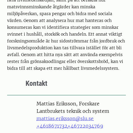
hela livsmedelskedjan, samt på att beräkna hur
matsvinnsminskande åtgärder kan minska
miljöpåverkan, spara pengar och bidra med sociala
värden. Genom att analysera hur mat hanteras och
konsumeras kan vi identifiera strategier som minskar
svinnet i hushåll, storkök och handeln. Ett annat viktigt
forskningsområde är hur sidoströmmar från jordbruk och
livsmedelsproduktion kan tas tillvara istället för att bli
avfall. Genom att hitta nya sätt att använda exempelvis
rester från grönsaksodlingar eller överskottsbröd, kan vi
bidra till att skapa ett mer hållbart livsmedelssystem.
Kontakt
Person
Mattias Eriksson, Forskare
Lantbrukets teknik och system
mattias.eriksson@slu.se
+4618671732
+46722034769