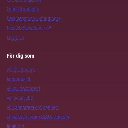
Officiell statistik
Fakulteter och institutioner
Medarbetarwebben
Logga in
För dig som
vill bli student
är journalist
vill bli doktorand
vill söka jobb
vill rapportera om naturen
är verksam inom SLU:s sektorer
är alumn