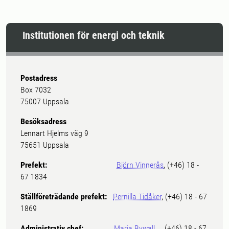
Institutionen för energi och teknik
Postadress
Box 7032
75007 Uppsala
Besöksadress
Lennart Hjelms väg 9
75651 Uppsala
Prefekt:
Björn Vinnerås
, (+46) 18 -
67 1834
Ställföreträdande prefekt:
Pernilla Tidåker
, (+46) 18 - 67
1869
Administrativ chef:
Maria Bywall
, (+46) 18 - 67