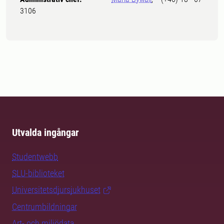
3106
Utvalda ingångar
Studentwebb
SLU-biblioteket
Universitetsdjursjukhuset
Centrumbildningar
Art- och miljödata