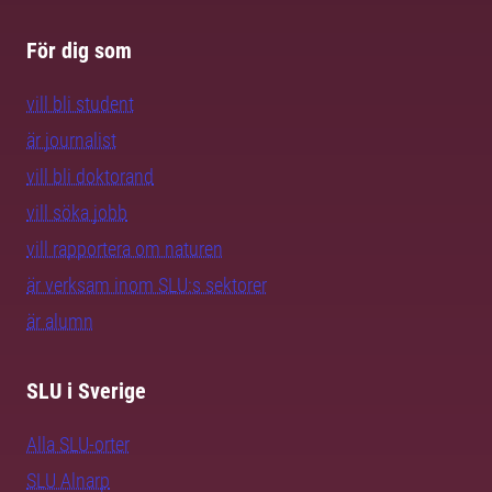
För dig som
vill bli student
är journalist
vill bli doktorand
vill söka jobb
vill rapportera om naturen
är verksam inom SLU:s sektorer
är alumn
SLU i Sverige
Alla SLU-orter
SLU Alnarp