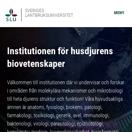
SVERIGES
MENY
LANTBRUKSUNIVERSITET
Institutionen för husdjurens
biovetenskaper
Välkommen till institutionen där vi undervisar och forskar
i områden från molekylära mekanismer och mikrobiologi
till hela djurens struktur och funktion! Våra huvudsakliga
ämnen är anatomi, fysiologi, biokemi, patologi,
farmakologi, toxikologi, genetik, avel, immunologi,
bakteriologi, virologi, parasitologi, epizootologi,
komparativ medicin, livsmedelssäkerhet, bioinformatik