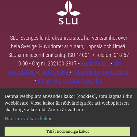
SLU, Sveriges lantbruksuniversitet, har verksamhet över
hela Sverige. Huvudorter är Alnarp, Uppsala och Umeå.
SLU är miljöcertifierat enligt ISO 14001. • Telefon: 018-67
10 00 • Org nr: 202100-2817 •
Kontakta SLU
•
Om
webbplatsen
•
Hantera kakor
•
Tillgänglighetsredogörelse
•
Behandling av personuppgifter
Denna webbplats använder kakor (cookies), som lagras i din
webbläsare. Vissa kakor är nödvändiga för att webbplatsen
ska fungera korrekt. Andra är valbara.
Hantera valbara kakor
Tillåt nödvändiga kakor