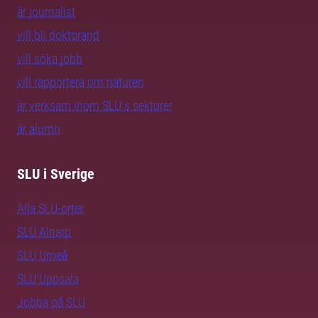
är journalist
vill bli doktorand
vill söka jobb
vill rapportera om naturen
är verksam inom SLU:s sektorer
är alumn
SLU i Sverige
Alla SLU-orter
SLU Alnarp
SLU Umeå
SLU Uppsala
Jobba på SLU