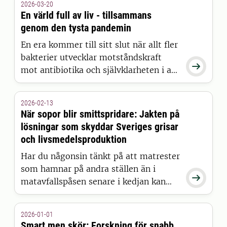
2026-03-20
till sämre hälsa, fertilitet och
En värld full av liv - tillsammans
prestation. Var går gränsen och hur
genom den tysta pandemin
undviker vi att hamna i
En era kommer till sitt slut när allt fler
inavelsdepression?
bakterier utvecklar motståndskraft

mot antibiotika och självklarheten i att
kunna bota sjukdomar sakta
försvinner. Den så kallade “tysta
2026-02-13
pandemin” sveper fram och lösningen
När sopor blir smittspridare: Jakten på
ligger nu i att vi tänker om
lösningar som skyddar Sveriges grisar
tillsammans - för människor, djur och
och livsmedelsproduktion
natur som ett.
Har du någonsin tänkt på att matrester
som hamnar på andra ställen än i

matavfallspåsen senare i kedjan kan
locka vilda djur – och bidra till
spridningen av dödliga djursjukdomar?
2026-01-01
Det tros ha skett när afrikansk svinpest
Smart men skör: Forskning för snabb