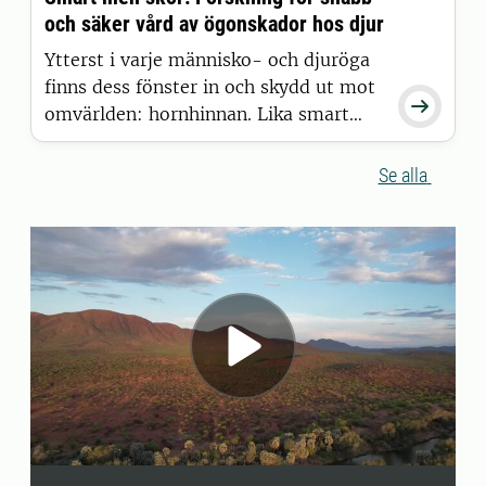
plötsligt upptäcktes i Sverige. Hur kan
och säker vård av ögonskador hos djur
vi undvika att historien upprepar sig?
Ytterst i varje människo- och djuröga
finns dess fönster in och skydd ut mot

omvärlden: hornhinnan. Lika smart
som den är konstruerad är den dock
även skör. Därför arbetar nu några av
Se alla
Sveriges mest kunniga för snabbare
och säkrare behandlingar för flertalet
av våra mest älskade djurslag.