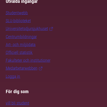
Utvalda ingångar
Studentwebb
SLU-biblioteket
Universitetsdjursjukhuset
Centrumbildningar
Art- och miljödata
Officiell statistik
Fakulteter och institutioner
Medarbetarwebben
Logga in
För dig som
vill bli student