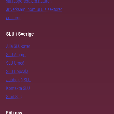
vill rapportera om naturen
är verksam inom SLU:s sektorer
är alumn
SLU i Sverige
Alla SLU-orter
SLU Alnarp
SLU Umeå
SLU Uppsala
Jobba på SLU
Kontakta SLU
Stöd SLU
Följ oss