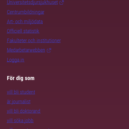
Universitetsdjursjukhuset
Centrumbildningar
Art- och miljödata
Officiell statistik
Fakulteter och institutioner
Medarbetarwebben
Logga in
För dig som
vill bli student
är journalist
vill bli doktorand
vill söka jobb