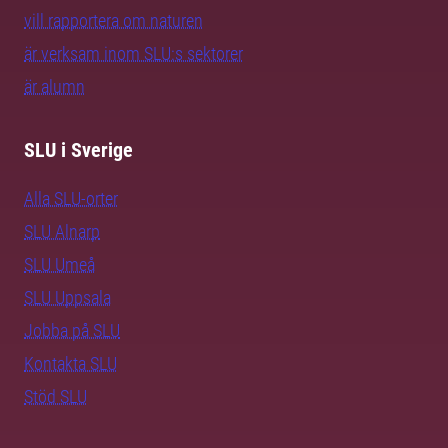
vill rapportera om naturen
är verksam inom SLU:s sektorer
är alumn
SLU i Sverige
Alla SLU-orter
SLU Alnarp
SLU Umeå
SLU Uppsala
Jobba på SLU
Kontakta SLU
Stöd SLU