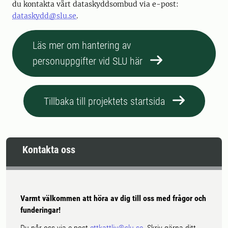
du kontakta vårt dataskyddsombud via e-post:
dataskydd@slu.se
.
Läs mer om hantering av
personuppgifter vid SLU här
Tillbaka till projektets startsida
Kontakta oss
Varmt välkommen att höra av dig till oss med frågor och
funderingar!
Du når oss via e-post
ettkattliv@slu.se
. Skriv gärna ditt