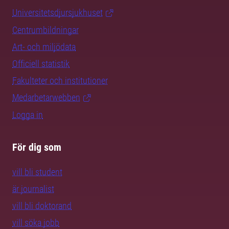
Universitetsdjursjukhuset
Centrumbildningar
Art- och miljödata
Officiell statistik
Fakulteter och institutioner
Medarbetarwebben
Logga in
För dig som
vill bli student
är journalist
vill bli doktorand
vill söka jobb