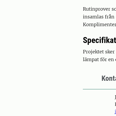
Rutinprover s
insamlas från 
Komplimentera
Specifika
Projektet sker
lämpat för en 
Kont
Pers