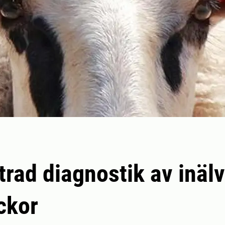
trad diagnostik av inä
ckor