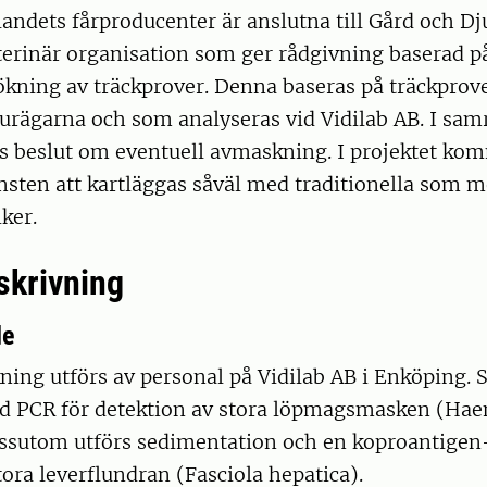
andets fårproducenter är anslutna till Gård och Dj
terinär organisation som ger rådgivning baserad på
ökning av träckprover. Denna baseras på träckprov
jurägarna och som analyseras vid Vidilab AB. I sa
as beslut om eventuell avmaskning. I projektet ko
msten att kartläggas såväl med traditionella som 
ker.
skrivning
de
ing utförs av personal på Vidilab AB i Enköping.
d PCR för detektion av stora löpmagsmasken (Ha
essutom utförs sedimentation och en koproantigen
tora leverflundran (Fasciola hepatica).