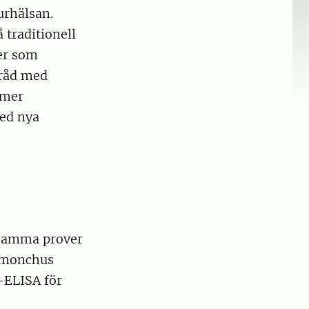
urhälsan.
 traditionell
er som
mråd med
mmer
med nya
 Samma prover
emonchus
-ELISA för