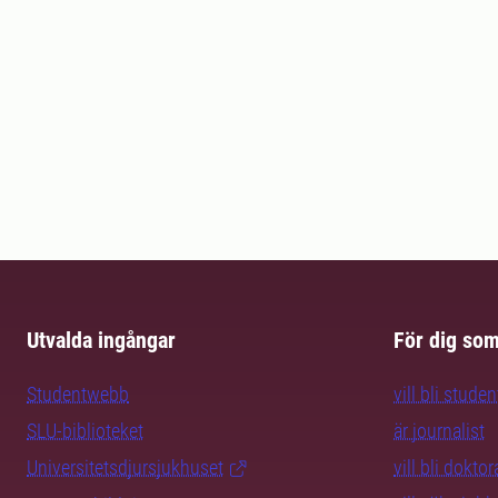
Utvalda ingångar
För dig so
Studentwebb
vill bli studen
SLU-biblioteket
är journalist
Universitetsdjursjukhuset
vill bli dokto