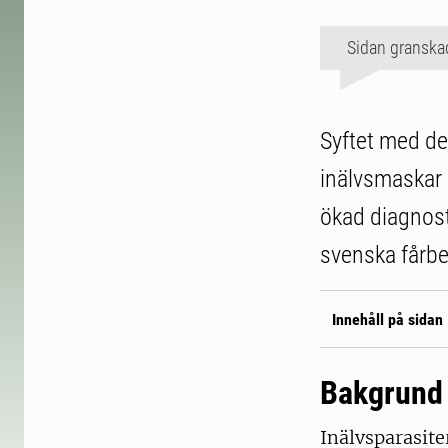
Sidan granska
Syftet med det
inälvsmaskar s
ökad diagnost
svenska fårbe
Innehåll på sidan
Bakgrund
Inälvsparasite