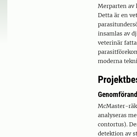
Merparten av l
Detta är en ve
parasitunders
insamlas av d
veterinär fatt
parasitföreko
moderna tekni
Projektbe
Genomföran
McMaster-räkn
analyseras me
contortus). D
detektion av s