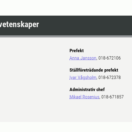
ovetenskaper
Prefekt
Anna Jansson
, 018-672106
Ställföreträdande prefekt
Ivar Vågsholm
, 018-672378
Administrativ chef
Mikael Rosenius
, 018-671857