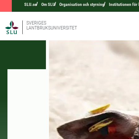
SLU.se
Om SLU
Organisation och styrning
Institutionen fö
SVERIGES
LANTBRUKSUNIVERSITET