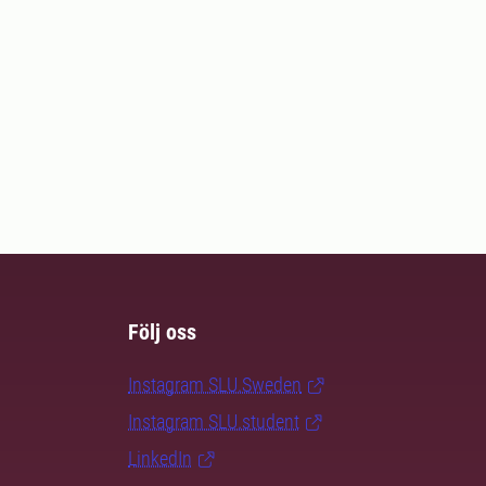
Följ oss
Instagram SLU.Sweden
Instagram SLU.student
LinkedIn