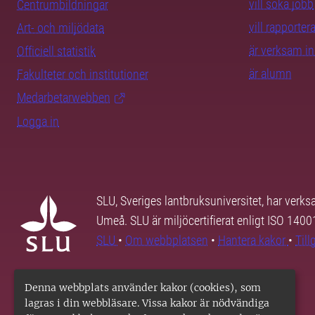
vill söka jobb
Centrumbildningar
vill rapporte
Art- och miljödata
är verksam i
Officiell statistik
är alumn
Fakulteter och institutioner
Medarbetarwebben
Logga in
SLU, Sveriges lantbruksuniversitet, har verk
Umeå. SLU är miljöcertifierat enligt ISO 140
SLU
•
Om webbplatsen
•
Hantera kakor
•
Til
Denna webbplats använder kakor (cookies), som
lagras i din webbläsare. Vissa kakor är nödvändiga