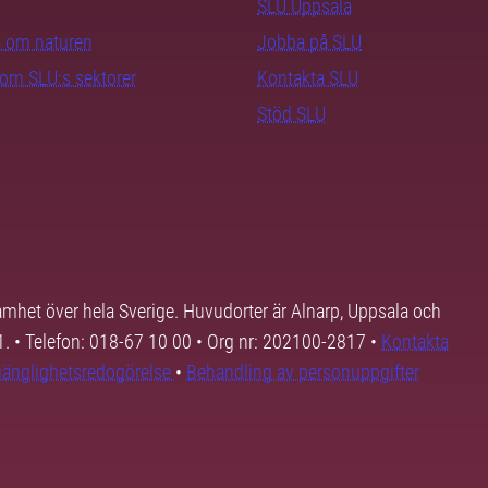
SLU Uppsala
ra om naturen
Jobba på SLU
nom SLU:s sektorer
Kontakta SLU
Stöd SLU
samhet över hela Sverige. Huvudorter är Alnarp, Uppsala och
01. • Telefon: 018-67 10 00 • Org nr: 202100-2817 •
Kontakta
lgänglighetsredogörelse
•
Behandling av personuppgifter