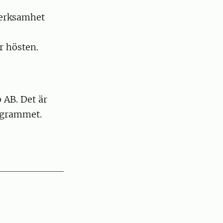
verksamhet
r hösten.
 AB. Det är
rogrammet.