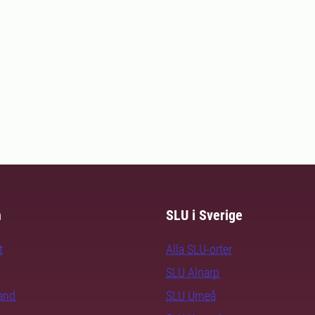
m
SLU i Sverige
t
Alla SLU-orter
SLU Alnarp
rand
SLU Umeå