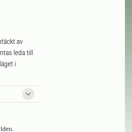
ptäckt av
tas leda till
äget i
rlden.