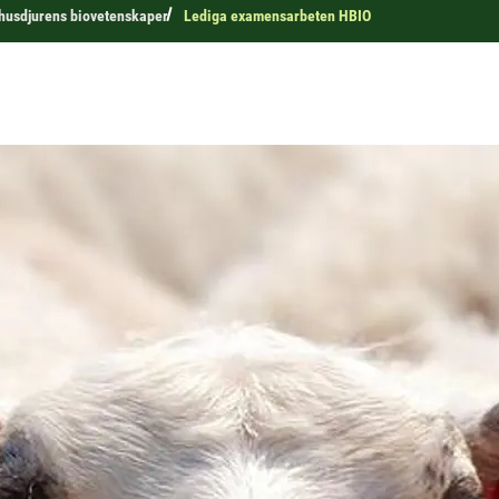
r husdjurens biovetenskaper
Lediga examensarbeten HBIO