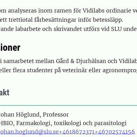
om analyseras inom ramen för Vidilabs ordinarie 
ett trettiotal fårbesättningar inför betessläpp.
nde labarbete och skrivandet utförs vid SLU unde
tioner
 i samarbetet mellan Gård & Djurhälsan och Vidilab
eller flera studenter på veterinär eller agronomp
akt
on
Johan Höglund, Professor
HBIO, Farmakologi, toxikologi och parasitologi
johan.hoglund@slu.se
+4618672371
+46702574156