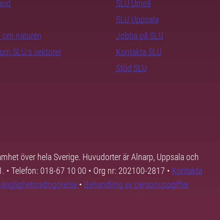
rand
SLU Umeå
SLU Uppsala
ra om naturen
Jobba på SLU
nom SLU:s sektorer
Kontakta SLU
Stöd SLU
samhet över hela Sverige. Huvudorter är Alnarp, Uppsala och
01. • Telefon: 018-67 10 00 • Org nr: 202100-2817 •
Kontakta
lgänglighetsredogörelse
•
Behandling av personuppgifter