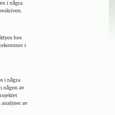
ven i några
beskriven.
iktyos hos
örekommer i
s i några
om någon av
rojektet
 analyser av