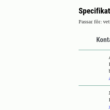
Specifika
Passar för: ve
Kont
Pers
Pers