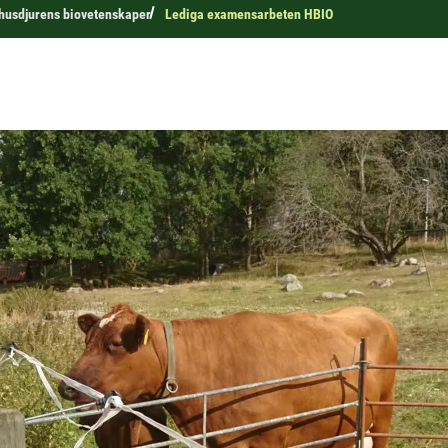
r husdjurens biovetenskaper
Lediga examensarbeten HBIO