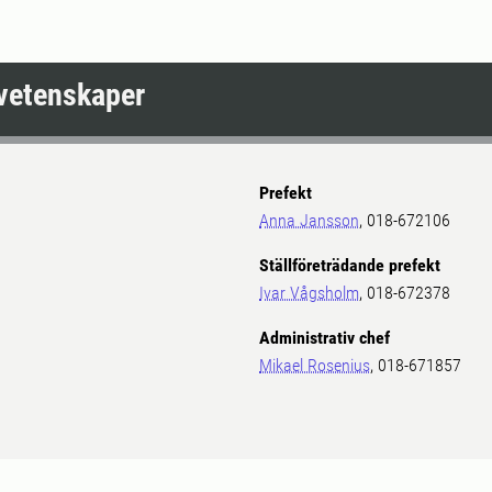
ovetenskaper
Prefekt
Anna Jansson
, 018-672106
Ställföreträdande prefekt
Ivar Vågsholm
, 018-672378
Administrativ chef
Mikael Rosenius
, 018-671857