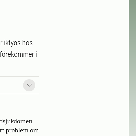
r iktyos hos
 förekommer i
hudsjukdomen
tort problem om