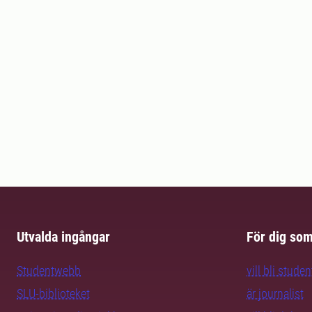
Utvalda ingångar
För dig so
Studentwebb
vill bli studen
SLU-biblioteket
är journalist