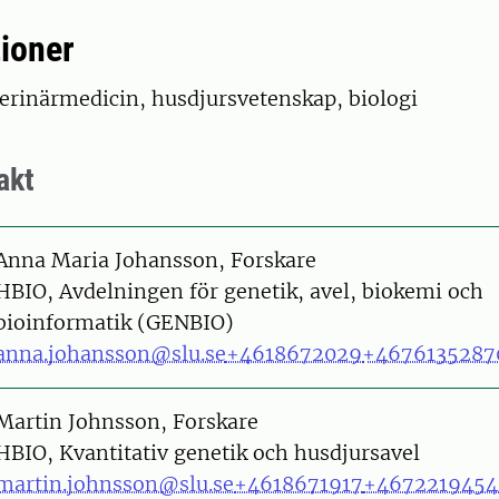
tioner
terinärmedicin, husdjursvetenskap, biologi
akt
on
Anna Maria Johansson, Forskare
HBIO, Avdelningen för genetik, avel, biokemi och
bioinformatik (GENBIO)
anna.johansson@slu.se
+4618672029
+4676135287
on
Martin Johnsson, Forskare
HBIO, Kvantitativ genetik och husdjursavel
martin.johnsson@slu.se
+4618671917
+4672219454