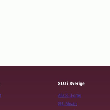
m
SLU i Sverige
t
Alla SLU-orter
SLU Alnarp