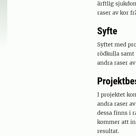
ärftlig sjukdo
raser av kor f
Syfte
Syftet med pro
rödkulla samt
andra raser av 
Projektbe
I projektet k
andra raser av
dessa finns i
kommer att inn
resultat.