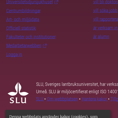
Universitetsdjursjukhuset
vill bli dokto
vill söka jobb
Centrumbildningar
vill rapporte
Art- och miljödata
är verksam i
Officiell statistik
är alumn
Fakulteter och institutioner
Medarbetarwebben
Logga in
SLU, Sveriges lantbruksuniversitet, har verk
Umeå. SLU är miljöcertifierat enligt ISO 140
SLU
•
Om webbplatsen
•
Hantera kakor
•
Til
Denna webbplats använder kakor (cookies), som