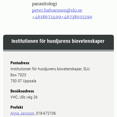
parasitologi
peter.halvarsson@slu.se
+4618672499
+46738025590
Institutionen för husdjurens biovetenskaper
Postadress
Institutionen för husdjurens biovetenskaper, SLU
Box 7023
750 07 Uppsala
Besöksadress
VHC, Ulls väg 26
Prefekt
Anna Jansson
, 018-672106