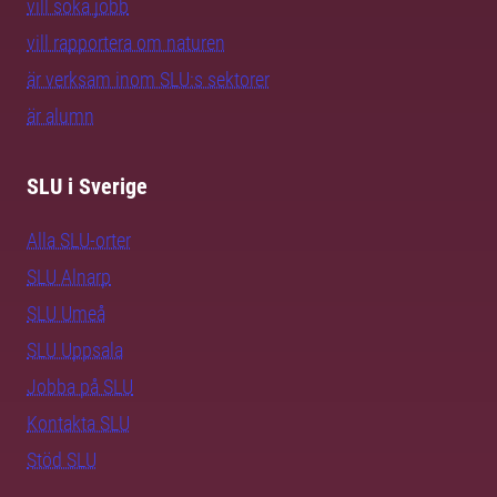
vill söka jobb
vill rapportera om naturen
är verksam inom SLU:s sektorer
är alumn
SLU i Sverige
Alla SLU-orter
SLU Alnarp
SLU Umeå
SLU Uppsala
Jobba på SLU
Kontakta SLU
Stöd SLU