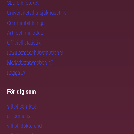
SLU-biblioteket
Universitetsdjursjukhuset
Centrumbildningar
Art- och miljödata
Officiell statistik
Fakulteter och institutioner
Medarbetarwebben
Logga in
För dig som
vill bli student
är journalist
vill bli doktorand