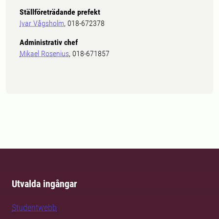
Ställföreträdande prefekt
Ivar Vågsholm
, 018-672378
Administrativ chef
Mikael Rosenius
, 018-671857
Utvalda ingångar
Studentwebb