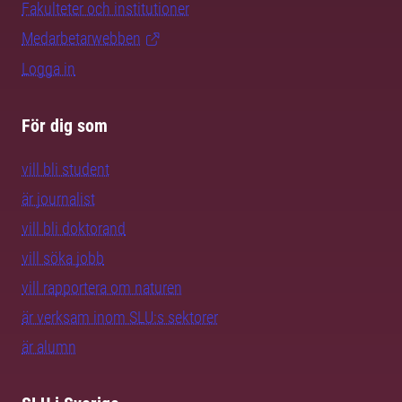
Fakulteter och institutioner
Medarbetarwebben
Logga in
För dig som
vill bli student
är journalist
vill bli doktorand
vill söka jobb
vill rapportera om naturen
är verksam inom SLU:s sektorer
är alumn