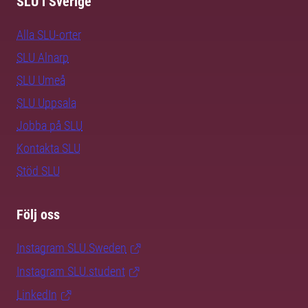
SLU i Sverige
Alla SLU-orter
SLU Alnarp
SLU Umeå
SLU Uppsala
Jobba på SLU
Kontakta SLU
Stöd SLU
Följ oss
Instagram SLU.Sweden
Instagram SLU.student
LinkedIn