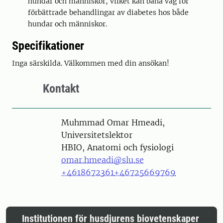
hundar och människor, vilket kan bana väg för
förbättrade behandlingar av diabetes hos både
hundar och människor.
Specifikationer
Inga särskilda. Välkommen med din ansökan!
Kontakt
Person
Muhmmad Omar Hmeadi,
Universitetslektor
HBIO, Anatomi och fysiologi
omar.hmeadi@slu.se
+4618672361
+46725669769
Institutionen för husdjurens biovetenskaper