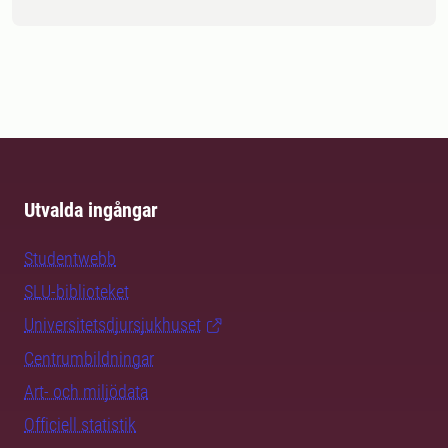
Utvalda ingångar
Studentwebb
SLU-biblioteket
Universitetsdjursjukhuset
Centrumbildningar
Art- och miljödata
Officiell statistik