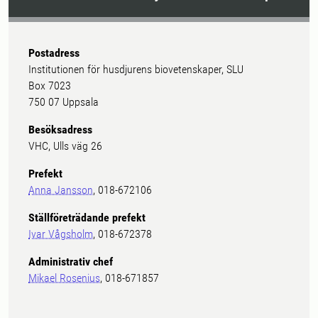
Postadress
Institutionen för husdjurens biovetenskaper, SLU
Box 7023
750 07 Uppsala
Besöksadress
VHC, Ulls väg 26
Prefekt
Anna Jansson
, 018-672106
Ställföreträdande prefekt
Ivar Vågsholm
, 018-672378
Administrativ chef
Mikael Rosenius
, 018-671857