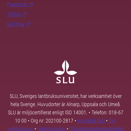
Facebook
TikTok
SLU Play
SLU, Sveriges lantbruksuniversitet, har verksamhet över
hela Sverige. Huvudorter är Alnarp, Uppsala och Umeå.
SLU är miljöcertifierat enligt ISO 14001. • Telefon: 018-67
10 00 • Org nr: 202100-2817 •
Kontakta SLU
•
Om
webbplatsen
•
Hantera kakor
•
Tillgänglighetsredogörelse