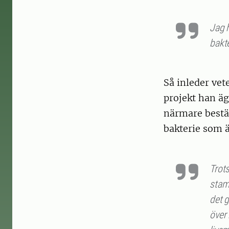
Jag h
bakte
Så inleder ve
projekt han ägn
närmare best
bakterie som 
Trots
stam
det g
över