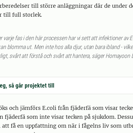
rberedelser till större anläggningar där de unde
till full storlek.
 varje fas i den här processen har vi sett att infektioner av E
kan blomma ut. Men inte hos alla djur, utan bara ibland - vilke
igt, svårt att förstå och svårt att hantera, säger Homayoon
eg, så går projektet till
ks och jämförs E.coli från fjäderfä som visar tec
ån fjäderfä som inte visar tecken på sjukdom. Dess
att få en uppfattning om när i fågelns liv som utbr