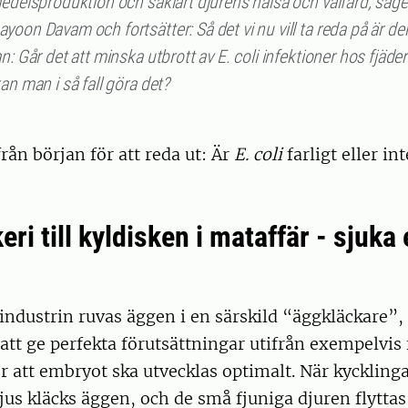
edelsproduktion och såklart djurens hälsa och välfärd, säge
oon Davam och fortsätter: Så det vi nu vill ta reda på är de
n: Går det att minska utbrott av E. coli infektioner hos fjäder
an man i så fall göra det?
från början för att reda ut: Är
E. coli
farligt eller in
eri till kyldisken i mataffär - sjuka 
industrin ruvas äggen i en särskild “äggkläckare”
att ge perfekta förutsättningar utifrån exempelvis 
r att embryot ska utvecklas optimalt. När kyckling
ljus kläcks äggen, och de små fjuniga djuren flyttas