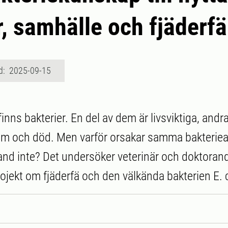
, samhälle och fjäderfä
d: 2025-09-15
 finns bakterier. En del av dem är livsviktiga, andr
m och död. Men varför orsakar samma bakteriear
and inte? Det undersöker veterinär och doktor
ojekt om fjäderfä och den välkända bakterien E. c