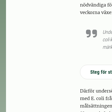
nödvändiga fö
veckorna växer 
Under
coli 
märkl
Steg för st
Därför undersö
med E. coli fr
målsättningen 