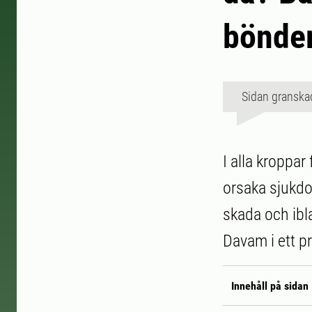
bönder
Sidan granska
I alla kroppar
orsaka sjukdo
skada och ibl
Davam i ett pr
Innehåll på sidan