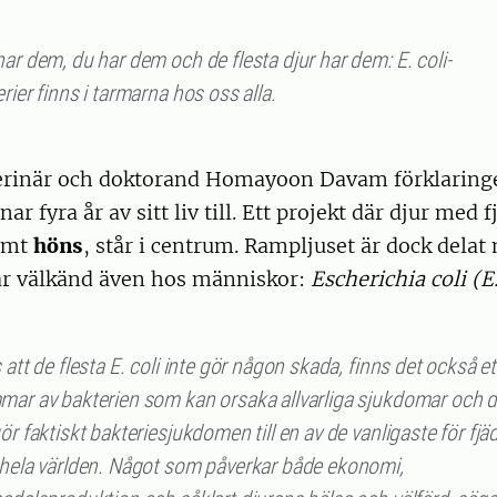
ar dem, du har dem och de flesta djur har dem: E. coli-
rier finns i tarmarna hos oss alla.
terinär och doktorand Homayoon Davam förklaring
ar fyra år av sitt liv till. Ett projekt där djur med f
ämt
höns
, står i centrum. Rampljuset är dock delat
är välkänd även hos människor:
Escherichia coli (E.
 att de flesta E. coli inte gör någon skada, finns det också et
mar av bakterien som kan orsaka allvarliga sjukdomar och 
ör faktiskt bakteriesjukdomen till en av de vanligaste för fjä
 hela världen. Något som påverkar både ekonomi,