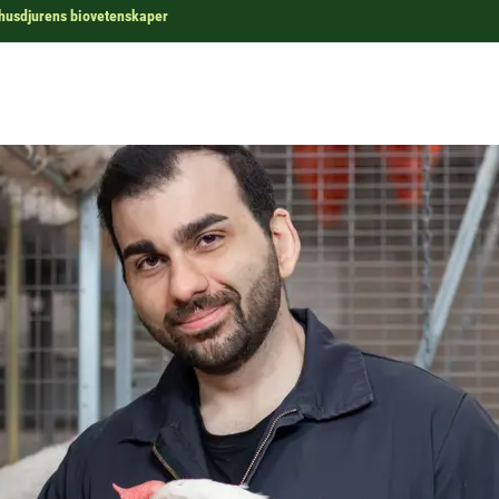
r husdjurens biovetenskaper