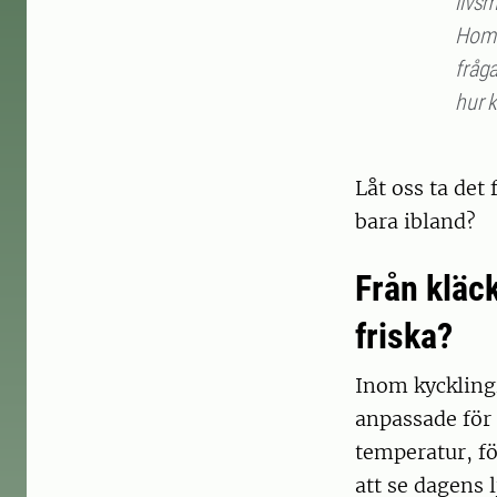
livsm
Homay
fråga
hur k
Låt oss ta det 
bara ibland?
Från kläck
friska?
Inom kyckling
anpassade för 
temperatur, fö
att se dagens 