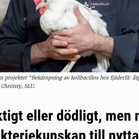
rojektet “Bekämpning av kolibacillos hos fjäderfä: åtg
Chröisty, SLU.
ktigt eller dödligt, men 
kteriekunskap till nytta