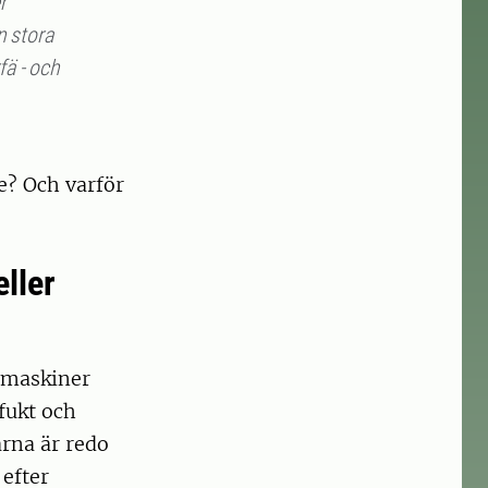
r
n stora
fä - och
te? Och varför
eller
, maskiner
fukt och
arna är redo
 efter