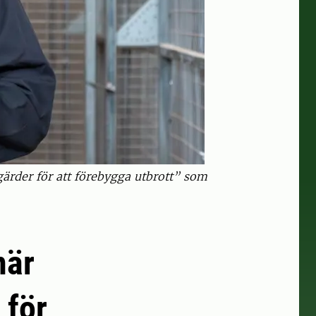
ärder för att förebygga utbrott” som
när
 för