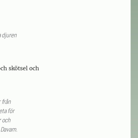
a djuren
ch skötsel och
r från
eta för
r och
n Davam.