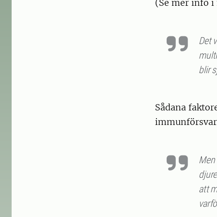
(Se mer info 
Det v
multi
blir 
Sådana faktor
immunförsvare
Men d
djure
att 
varf