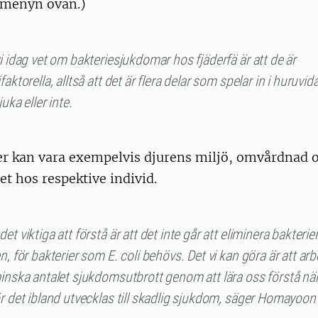
i menyn ovan.)
i idag vet om bakteriesjukdomar hos fjäderfä är att de är
faktorella, alltså att det är flera delar som spelar in i huruvid
sjuka eller inte.
er kan vara exempelvis djurens miljö, omvårdnad o
t hos respektive individ.
et viktiga att förstå är att det inte går att eliminera bakterie
n, för bakterier som E. coli behövs. Det vi kan göra är att arb
minska antalet sjukdomsutbrott genom att lära oss förstå nä
ör det ibland utvecklas till skadlig sjukdom, säger Homayoo