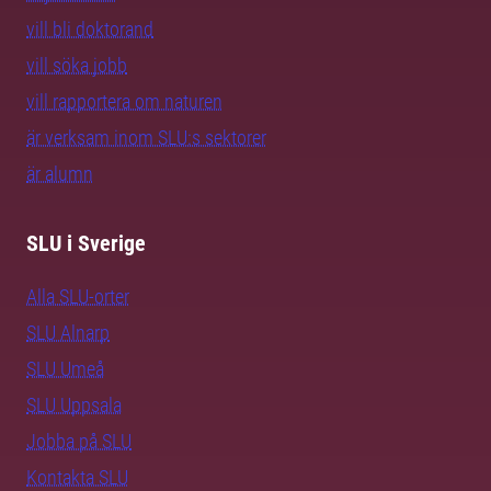
vill bli doktorand
vill söka jobb
vill rapportera om naturen
är verksam inom SLU:s sektorer
är alumn
SLU i Sverige
Alla SLU-orter
SLU Alnarp
SLU Umeå
SLU Uppsala
Jobba på SLU
Kontakta SLU