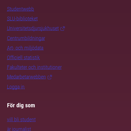
Studentwebb
SLU-biblioteket
Universitetsdjursjukhuset
Centrumbildningar
Art- och miljödata
Officiell statistik
Fakulteter och institutioner
Medarbetarwebben
Logga in
För dig som
vill bli student
är journalist