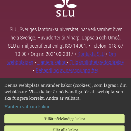
SLU, Sveriges lantbruksuniversitet, har verksamhet över
hela Sverige. Huvudorter är Alnarp, Uppsala och Umeå.
SLU är miljöcertifierat enligt ISO 14001. • Telefon: 018-67
10 00 • Org nr: 202100-2817 •
Kontakta SLU
•
Om
webbplatsen
•
Hantera kakor
•
Tillgänglighetsredogörelse
•
Behandling av personuppgifter
Denna webbplats använder kakor (cookies), som lagras i din
webbläsare. Vissa kakor är nödvändiga för att webbplatsen
ska fungera korrekt. Andra är valbara.
Hantera valbara kakor
Tillåt nödvändiga kakor
Tillåt alla kakor