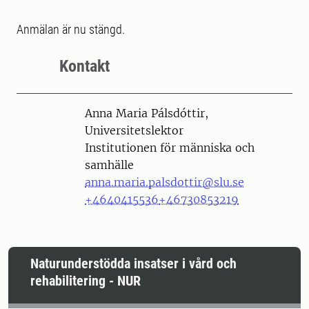
Anmälan är nu stängd.
Kontakt
Person
Anna Maria Pálsdóttir,
Universitetslektor
Institutionen för människa och
samhälle
anna.maria.palsdottir@slu.se
+4640415536
+46730853219
Naturunderstödda insatser i vård och
rehabilitering - NUR