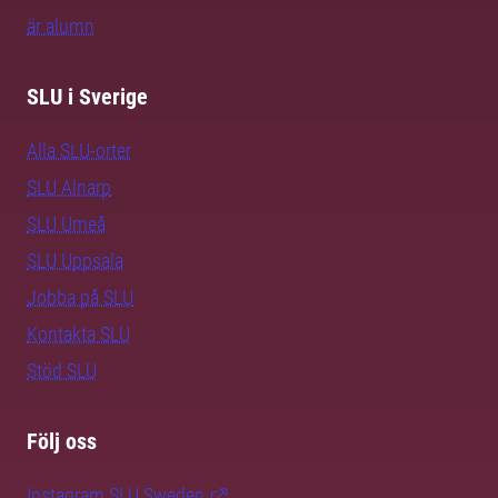
är alumn
SLU i Sverige
Alla SLU-orter
SLU Alnarp
SLU Umeå
SLU Uppsala
Jobba på SLU
Kontakta SLU
Stöd SLU
Följ oss
Instagram SLU.Sweden