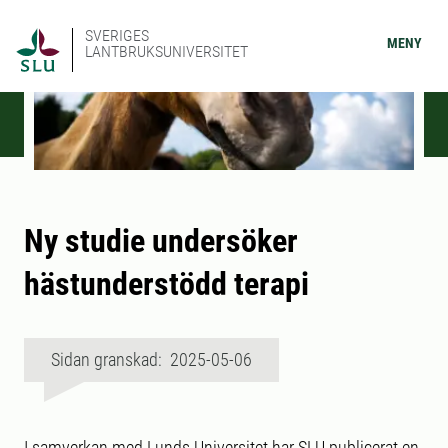
SVERIGES
MENY
LANTBRUKSUNIVERSITET
Ny studie undersöker
hästunderstödd terapi
Sidan granskad: 2025-05-06
I samverkan med Lunds Universitet har SLU publicerat en