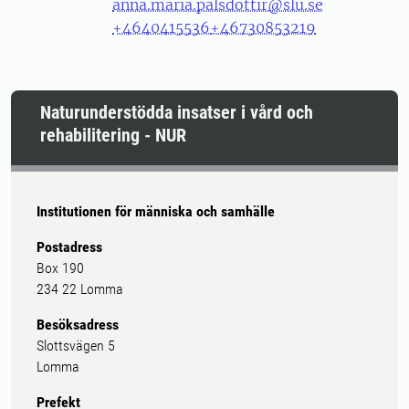
anna.maria.palsdottir@slu.se
+4640415536
+46730853219
Naturunderstödda insatser i vård och
rehabilitering - NUR
Institutionen för människa och samhälle
Postadress
Box 190
234 22 Lomma
Besöksadress
Slottsvägen 5
Lomma
Prefekt