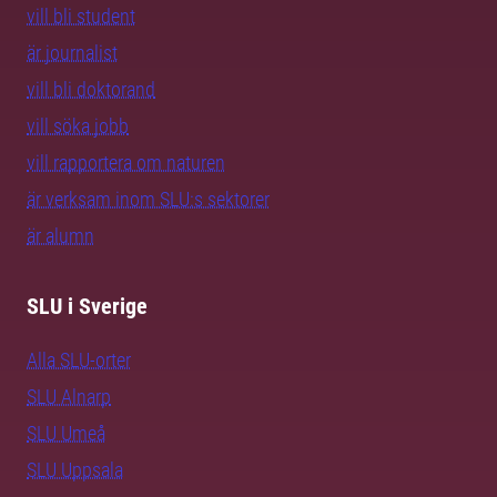
vill bli student
är journalist
vill bli doktorand
vill söka jobb
vill rapportera om naturen
är verksam inom SLU:s sektorer
är alumn
SLU i Sverige
Alla SLU-orter
SLU Alnarp
SLU Umeå
SLU Uppsala