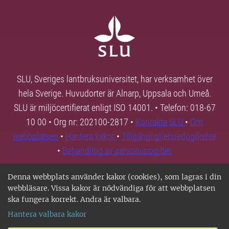
SLU, Sveriges lantbruksuniversitet, har verksamhet över
hela Sverige. Huvudorter är Alnarp, Uppsala och Umeå.
SLU är miljöcertifierat enligt ISO 14001. • Telefon: 018-67
10 00 • Org nr: 202100-2817 •
Kontakta SLU
•
Om
webbplatsen
•
Hantera kakor
•
Tillgänglighetsredogörelse
•
Behandling av personuppgifter
Denna webbplats använder kakor (cookies), som lagras i din
webbläsare. Vissa kakor är nödvändiga för att webbplatsen
ska fungera korrekt. Andra är valbara.
Hantera valbara kakor