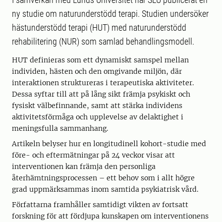
ny studie om naturunderstödd terapi. Studien undersöker
hästunderstödd terapi (HUT) med naturunderstödd
rehabilitering (NUR) som samlad behandlingsmodell.
HUT definieras som ett dynamiskt samspel mellan
individen, hästen och den omgivande miljön, där
interaktionen struktureras i terapeutiska aktiviteter.
Dessa syftar till att på lång sikt främja psykiskt och
fysiskt välbefinnande, samt att stärka individens
aktivitetsförmåga och upplevelse av delaktighet i
meningsfulla sammanhang.
Artikeln belyser hur en longitudinell kohort-studie med
före- och eftermätningar på 24 veckor visar att
interventionen kan främja den personliga
återhämtningsprocessen – ett behov som i allt högre
grad uppmärksammas inom samtida psykiatrisk vård.
Författarna framhåller samtidigt vikten av fortsatt
forskning för att fördjupa kunskapen om interventionens