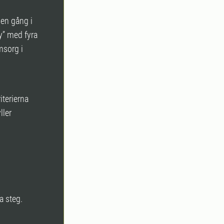
 en gång i
y” med fyra
msorg i
iterierna
ller
a steg.