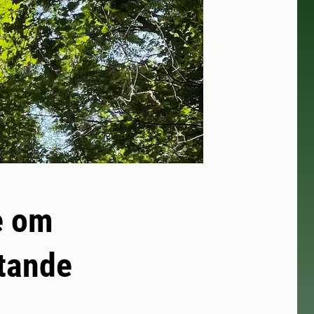
e om
tande