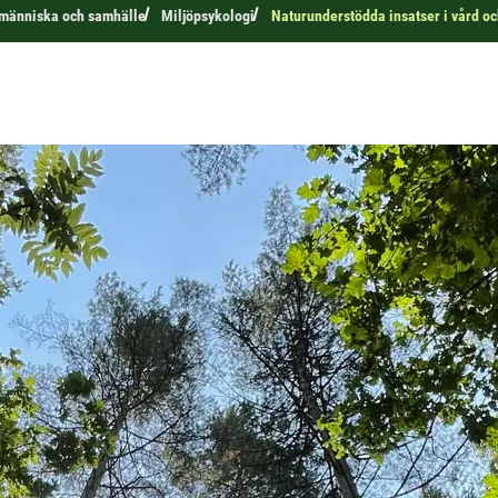
r människa och samhälle
Miljöpsykologi
Naturunderstödda insatser i vård oc