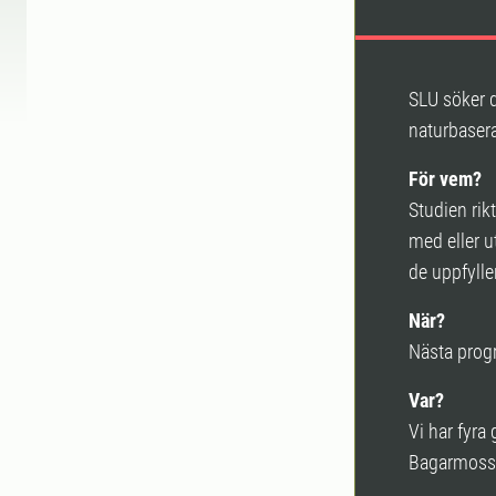
SLU söker d
naturbaser
För vem?
Studien rik
med eller 
de uppfylle
När?
Nästa progr
Var?
Vi har fyra
Bagarmosse