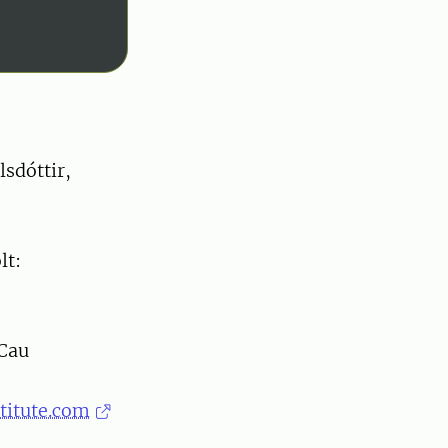
sdóttir,
lt:
 Cau
titute.com