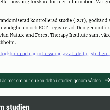
ller ansvarig forskare för mer information. Var go
 randomiserad kontrollerad studie (RCT), godkänd 
myndigheten och RCT-registrerad. Den genomförs
ian Nature and Forest Therapy Institute samt vår
ckholm.
tockholm och är intresserad av att delta i studien,
Läs mer om hur du kan delta i studien genom vården
m studien