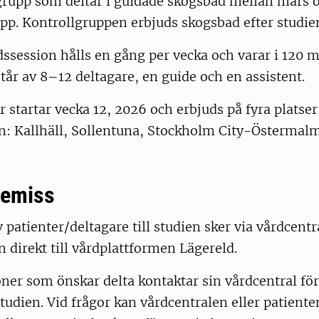
grupp som deltar i guidade skogsbad mellan mars 
pp. Kontrollgruppen erbjuds skogsbad efter studien
ssession hålls en gång per vecka och varar i 120 m
år av 8–12 deltagare, en guide och en assistent.
 startar vecka 12, 2026 och erbjuds på fyra platse
n: Kallhäll, Sollentuna, Stockholm City-Östermal
 remiss
 patienter/deltagare till studien sker via vårdcentra
 direkt till vårdplattformen Lägereld.
ner som önskar delta kontaktar sin vårdcentral för 
tudien. Vid frågor kan vårdcentralen eller patiente