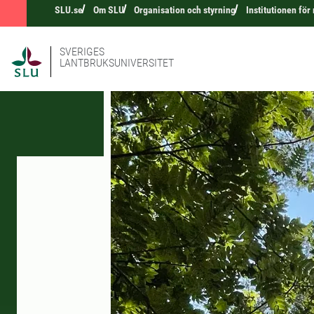
SLU.se
Om SLU
Organisation och styrning
Institutionen fö
SVERIGES
LANTBRUKSUNIVERSITET