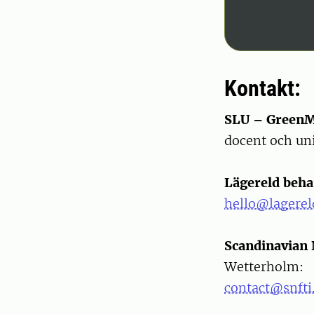
Kontakt:
SLU – GreenME
docent och uni
Lägereld beha
hello@lagere
Scandinavian 
Wetterholm:
contact@snfti