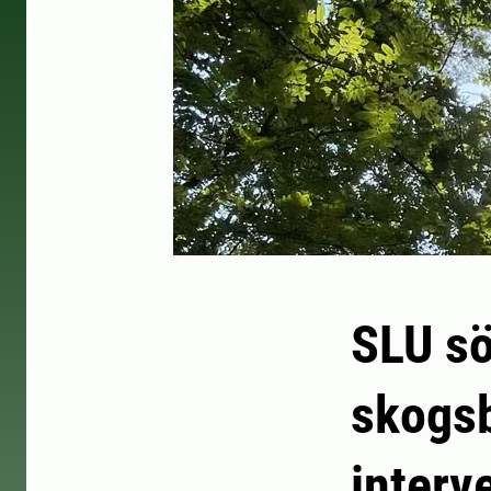
SLU sö
skogs
interv