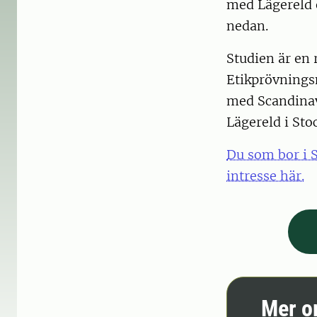
med Lägereld e
nedan.
Studien är en
Etikprövnings
med Scandinav
Lägereld i Sto
Du som bor i S
intresse här.
Mer o