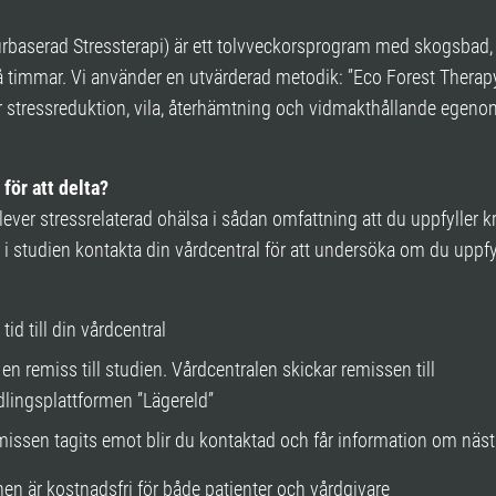
rbaserad Stressterapi) är ett tolvveckorsprogram med skogsbad,
å timmar. Vi använder en utvärderad metodik: ”Eco Forest Therap
 stressreduktion, vila, återhämtning och vidmakthållande egeno
 för att delta?
ver stressrelaterad ohälsa i sådan omfattning att du uppfyller kr
ta i studien kontakta din vårdcentral för att undersöka om du uppfy
.
 tid till din vårdcentral
en remiss till studien. Vårdcentralen skickar remissen till
lingsplattformen ”Lägereld”
missen tagits emot blir du kontaktad och får information om näst
nen är kostnadsfri för både patienter och vårdgivare