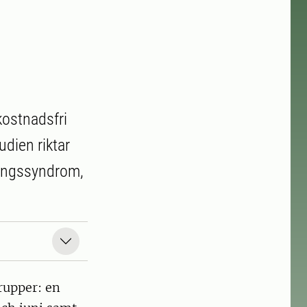
 kostnadsfri
dien riktar
tningssyndrom,
rupper: en