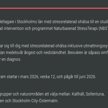
eltagare i Stockholms län med stressrelaterad ohälsa till en stud
ad intervention och programmet Naturbaserad StressTerapi (NBS
tar sig till dig med stressrelaterad ohälsa inklusive utmattnings
utan medelsvår ångest och nedstämdhet. Besvären är såpass omfa
r en diagnos.
am startar i mars 2026, vecka 12, och pågår till juni 2026.
 grupper och naturområden att välja mellan: Kallhäll, Sollentuna,
n och Stockholm City-Östermalm.