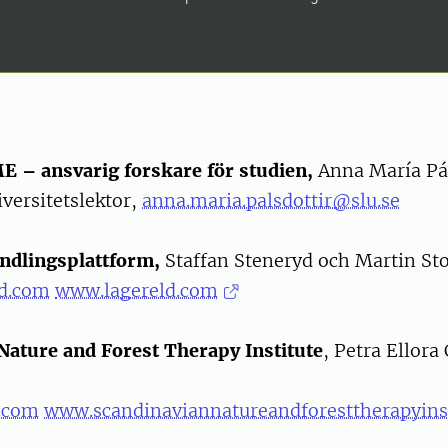
 – ansvarig forskare för studien,
Anna María Pál
versitetslektor,
anna.maria.palsdottir@slu.se
ndlingsplattform,
Staffan Steneryd och Martin Sto
ld.com
www.lagereld.com
Nature and Forest Therapy Institute
, Petra Ellora
.com
www.scandinaviannatureandforesttherapyins