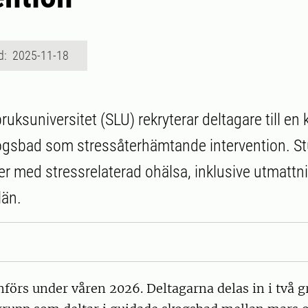
d: 2025-11-18
ruksuniversitet (SLU) rekryterar deltagare till en
gsbad som stressåterhämtande intervention. Stu
enter med stressrelaterad ohälsa, inklusive utmat
län.
örs under våren 2026. Deltagarna delas in i två g