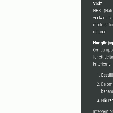
Vad?
NBST (Natu
veckan i tv
moduler för
naturen.
Hur gör jag
Om du upple
för ett del
kriterierna
Beställ
Be om 
behand
När re
Interventio