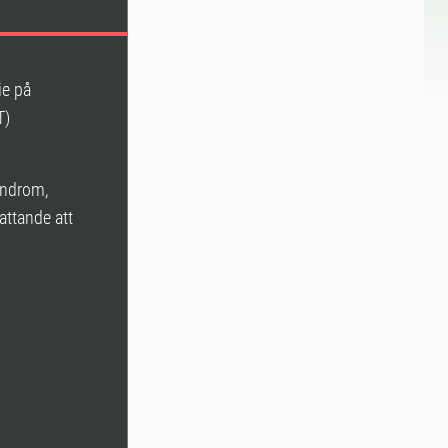
ie på
T)
syndrom,
ttande att