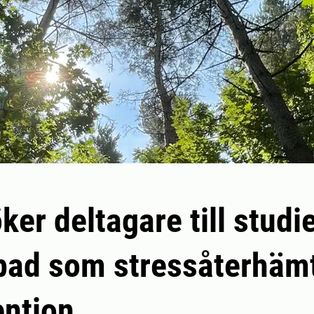
ker deltagare till studi
bad som stressåterhäm
ention