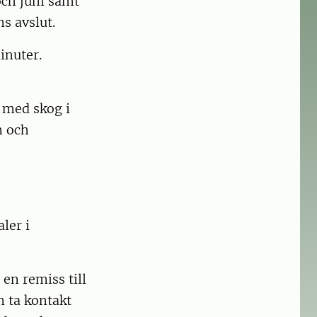
och juni samt
s avslut.
inuter.
r med skog i
m och
ler i
en remiss till
n ta kontakt