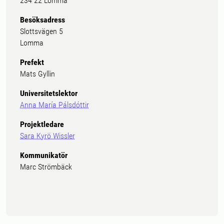
234 22 Lomma
Besöksadress
Slottsvägen 5
Lomma
Prefekt
Mats Gyllin
Universitetslektor
Anna María Pálsdóttir
Projektledare
Sara Kyrö Wissler
Kommunikatör
Marc Strömbäck