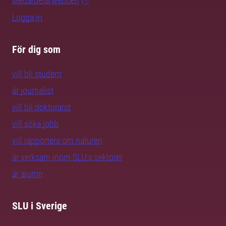
Medarbetarwebben
Logga in
För dig som
vill bli student
är journalist
vill bli doktorand
vill söka jobb
vill rapportera om naturen
är verksam inom SLU:s sektorer
är alumn
SLU i Sverige