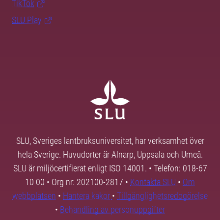
TikTok
SLU Play
SLU, Sveriges lantbruksuniversitet, har verksamhet över
hela Sverige. Huvudorter är Alnarp, Uppsala och Umeå.
SLU är miljöcertifierat enligt ISO 14001. • Telefon: 018-67
10 00 • Org nr: 202100-2817 •
Kontakta SLU
•
Om
webbplatsen
•
Hantera kakor
•
Tillgänglighetsredogörelse
•
Behandling av personuppgifter