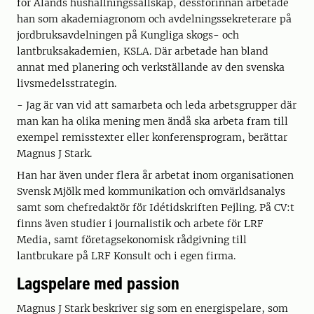
för Ålands hushållningssällskap, dessförinnan arbetade
han som akademiagronom och avdelningssekreterare på
jordbruksavdelningen på Kungliga skogs- och
lantbruksakademien, KSLA. Där arbetade han bland
annat med planering och verkställande av den svenska
livsmedelsstrategin.
- Jag är van vid att samarbeta och leda arbetsgrupper där
man kan ha olika mening men ändå ska arbeta fram till
exempel remisstexter eller konferensprogram, berättar
Magnus J Stark.
Han har även under flera år arbetat inom organisationen
Svensk Mjölk med kommunikation och omvärldsanalys
samt som chefredaktör för Idétidskriften Pejling. På CV:t
finns även studier i journalistik och arbete för LRF
Media, samt företagsekonomisk rådgivning till
lantbrukare på LRF Konsult och i egen firma.
Lagspelare med passion
Magnus J Stark beskriver sig som en energispelare, som