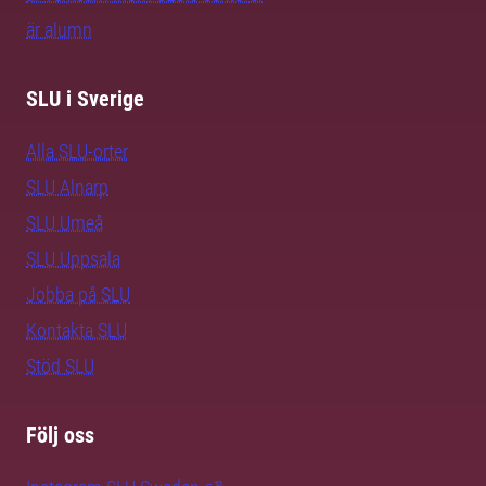
är alumn
SLU i Sverige
Alla SLU-orter
SLU Alnarp
SLU Umeå
SLU Uppsala
Jobba på SLU
Kontakta SLU
Stöd SLU
Följ oss