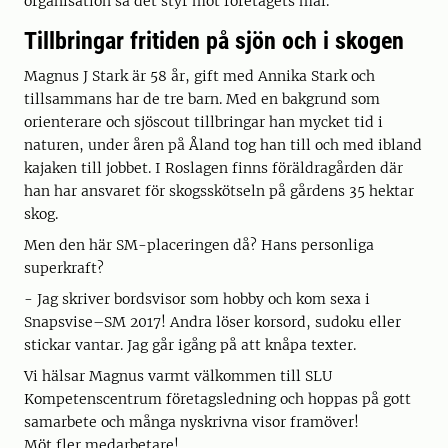
organisation så det styr mot företagets mål.
Tillbringar fritiden på sjön och i skogen
Magnus J Stark är 58 år, gift med Annika Stark och
tillsammans har de tre barn. Med en bakgrund som
orienterare och sjöscout tillbringar han mycket tid i
naturen, under åren på Åland tog han till och med ibland
kajaken till jobbet. I Roslagen finns föräldragården där
han har ansvaret för skogsskötseln på gårdens 35 hektar
skog.
Men den här SM-placeringen då? Hans personliga
superkraft?
- Jag skriver bordsvisor som hobby och kom sexa i
Snapsvise–SM 2017! Andra löser korsord, sudoku eller
stickar vantar. Jag går igång på att knåpa texter.
Vi hälsar Magnus varmt välkommen till SLU
Kompetenscentrum företagsledning och hoppas på gott
samarbete och många nyskrivna visor framöver!
Möt fler medarbetare!