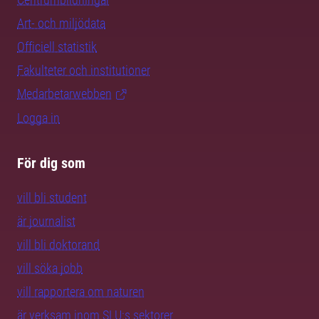
Art- och miljödata
Officiell statistik
Fakulteter och institutioner
Medarbetarwebben
Logga in
För dig som
vill bli student
är journalist
vill bli doktorand
vill söka jobb
vill rapportera om naturen
är verksam inom SLU:s sektorer