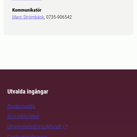
Kommunikatör
Marc Strömbäck
, 0735-906542
Utvalda ingångar
Studentwebb
SLU-biblioteket
Universitetsdjursjukhuset
Centrumbildningar