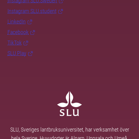
Instagram SLU.Sweden
Instagram SLU.student
LinkedIn
Facebook
TikTok
SLU Play
SLU, Sveriges lantbruksuniversitet, har verksamhet över
hela Sverige. Huvudorter är Alnarp, Uppsala och Umeå.