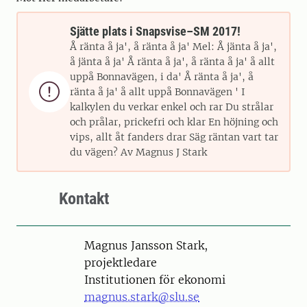
Sjätte plats i Snapsvise–SM 2017!
Å ränta å ja', å ränta å ja' Mel: Å jänta å ja',
å jänta å ja' Å ränta å ja', å ränta å ja' å allt
uppå Bonnavägen, i da' Å ränta å ja', å

ränta å ja' å allt uppå Bonnavägen ' I
kalkylen du verkar enkel och rar Du strålar
och prålar, prickefri och klar En höjning och
vips, allt åt fanders drar Säg räntan vart tar
du vägen? Av Magnus J Stark
Kontakt
Person
Magnus Jansson Stark,
projektledare
Institutionen för ekonomi
magnus.stark@slu.se