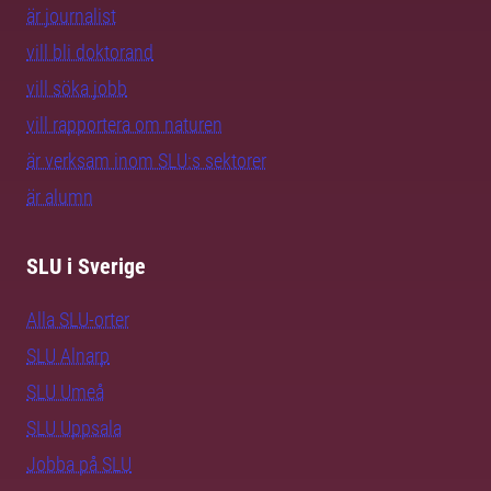
är journalist
vill bli doktorand
vill söka jobb
vill rapportera om naturen
är verksam inom SLU:s sektorer
är alumn
SLU i Sverige
Alla SLU-orter
SLU Alnarp
SLU Umeå
SLU Uppsala
Jobba på SLU