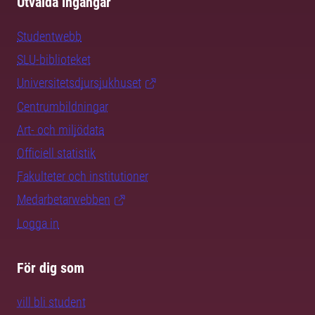
Utvalda ingångar
Studentwebb
SLU-biblioteket
Universitetsdjursjukhuset
Centrumbildningar
Art- och miljödata
Officiell statistik
Fakulteter och institutioner
Medarbetarwebben
Logga in
För dig som
vill bli student