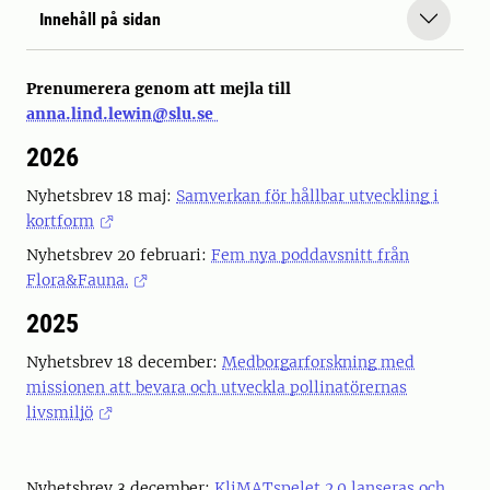
Innehåll på sidan
Prenumerera genom att mejla till
anna.lind.lewin@slu.se
2026
Nyhetsbrev 18 maj:
Samverkan för hållbar utveckling i
kortform
Nyhetsbrev 20 februari:
Fem nya poddavsnitt från
Flora&Fauna.
2025
Nyhetsbrev 18 december:
Medborgarforskning med
missionen att bevara och utveckla pollinatörernas
livsmiljö
Nyhetsbrev 3 december:
KliMATspelet 2.0 lanseras och