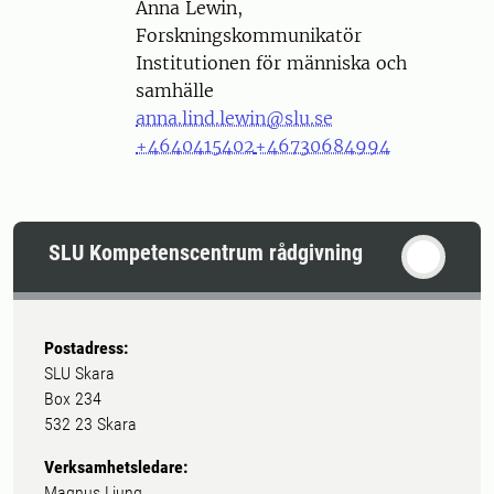
Person
Anna Lewin,
Forskningskommunikatör
Institutionen för människa och
samhälle
anna.lind.lewin@slu.se
+4640415402
+46730684994
SLU Kompetenscentrum rådgivning
Postadress:
SLU Skara
Box 234
532 23 Skara
Verksamhetsledare:
Magnus Ljung