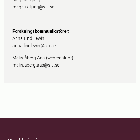
magnus.ljung@slu.se
Forskningskommunikatörer:
Anna Lind Lewin
anna.lindlewin@slu.se
Malin Åberg Aas (webredaktör)
malin.aberg.aas@slu.se