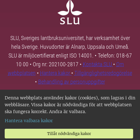
SLU, Sveriges lantbruksuniversitet, har verksamhet över
hela Sverige. Huvudorter är Alnarp, Uppsala och Umeå.
SLU är miljöcertifierat enligt ISO 14001. • Telefon: 018-67
10 00 • Org nr: 202100-2817 •
Kontakta SLU
•
Om
webbplatsen
•
Hantera kakor
•
Tillgänglighetsredogörelse
•
Behandling av personuppgifter
Denna webbplats använder kakor (cookies), som lagras i din
webbläsare. Vissa kakor är nödvändiga för att webbplatsen
ska fungera korrekt. Andra är valbara.
Hantera valbara kakor
Tillåt nödvändiga kakor