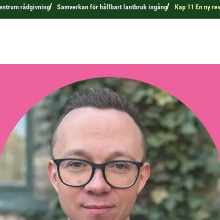
ntrum rådgivning
Samverkan för hållbart lantbruk ingång
Kap 11 En ny rev