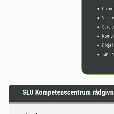
Utvärd
Välj l
Säkerst
Kombin
Börja i
Tänk p
SLU Kompetenscentrum rådgivn