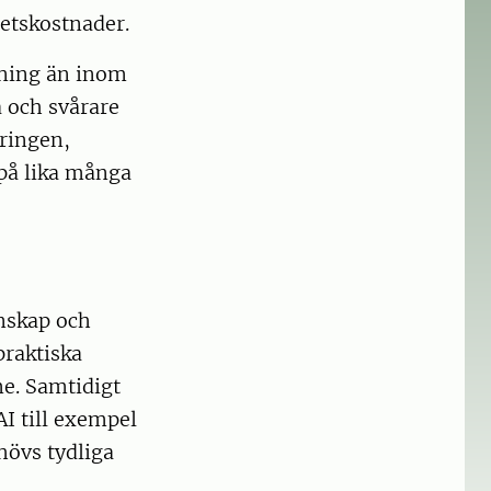
betskostnader.
lning än inom
a och svårare
eringen,
 på lika många
unskap och
praktiska
me. Samtidigt
AI till exempel
hövs tydliga