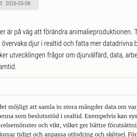
d: 2026-05-06
er är på väg att förändra animalieproduktionen. 
t övervaka djur i realtid och fatta mer datadrivna 
ker utvecklingen frågor om djurvälfärd, data, arb
ramtid.
et möjligt att samla in stora mängder data om varj
enna som beslutsstöd i realtid. Exempelvis kan s
relsemönster och vikt, vilket ger bättre förutsättni
omar tidigt och anpassa utfodring och skötsel. Fö