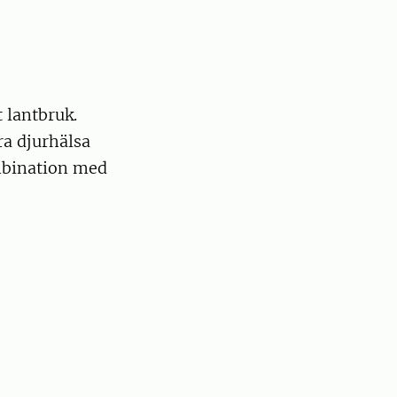
t lantbruk.
ra djurhälsa
ombination med