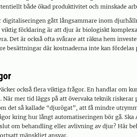
tentiellt både ökad produktivitet och minskade ar
ar digitaliseringen gått långsammare inom djurhål
 viktig förklaring är att djur är biologiskt komplex
era. Det är också ofta svårare att räkna hem invest
dre besättningar där kostnaderna inte kan fördelas
gor
äcker också flera viktiga frågor. En handlar om k
. När mer tid läggs på att övervaka teknik riskerar 
om det så kallade “djurögat”, att få mindre utrym
rågor kring hur långt automatiseringen bör gå. Ska 
slut om behandling eller avlivning av djur? Här be
fortsatt mänskligt ansvar.