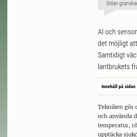
Sidan granska
AI och sensor
det möjligt at
Samtidigt väc
lantbrukets f
Innehåll på sidan
Tekniken gör d
och använda d
temperatur, rö
upptäcka sjukd