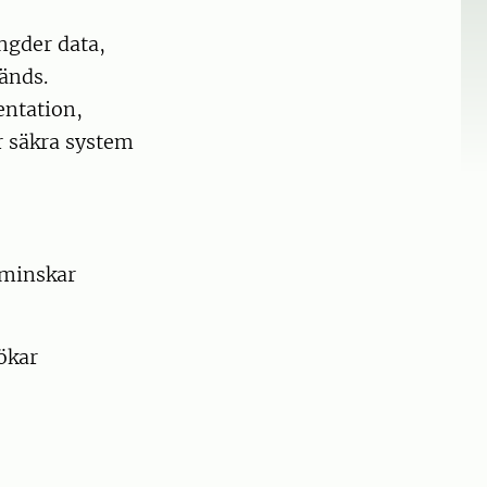
ngder data,
änds.
ntation,
r säkra system
 minskar
ökar