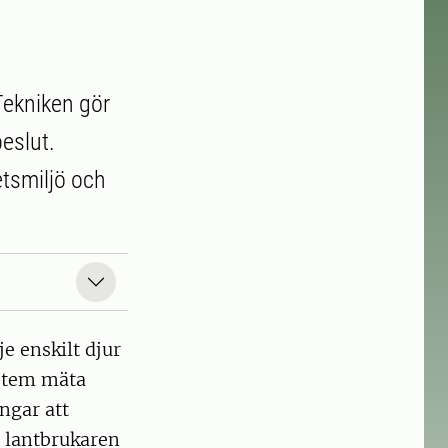
Tekniken gör
beslut.
etsmiljö och
e enskilt djur
ystem mäta
ngar att
r lantbrukaren