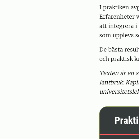
I praktiken av
Erfarenheter v
att integrera i
som upplevs so
De bästa resu
och praktisk k
Texten är en s
lantbruk. Kapi
universitetsle
Prakti