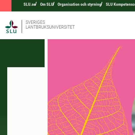
SLU.se
Om SLU
Organisation och styrning
SLU Kompetensce
SVERIGES
LANTBRUKSUNIVERSITET