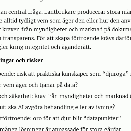
an central fråga. Lantbrukare producerar stora mä
e alltid tydligt vem som äger den eller hur den anv
r kraven från myndigheter och marknad på dokume
 transparens. För att skapa förtroende krävs därfö
gler kring integritet och äganderätt.
ingar och risker
ende: risk att praktiska kunskaper som “djuröga”
: vem äger och tjänar på data?
 och säkerhet: krav från myndigheter och marknad 
lut: ska AI avgöra behandling eller avlivning?
örtroende: oro för att djur blir “datapunkter”
många lösningar är anpassade för stora gårdar