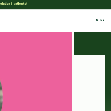
olution i lantbruket
MENY