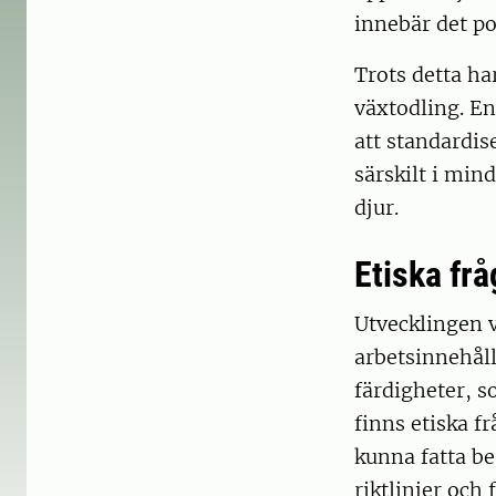
innebär det po
Trots detta h
växtodling. En
att standardis
särskilt i min
djur.
Etiska frå
Utvecklingen v
arbetsinnehåll
färdigheter, s
finns etiska f
kunna fatta be
riktlinjer och 