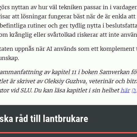
görs nyttan av hur väl tekniken passar in i vardage
isar att lösningar fungerar bäst när de är enkla at
 befintliga rutiner och ger tydlig nytta i beslutsfat
m krånglig eller svårtolkad riskerar att inte använd
ltaten uppnås när AI används som ett komplement t
unskap.
ammanfattning av kapitel 11 i boken Samverkan för
tlet är skrivet av Oleksiy Guzhva, veterinär och bit
ktor vid SLU. Du kan läsa kapitlet i sin helhet
här
ska råd till lantbrukare