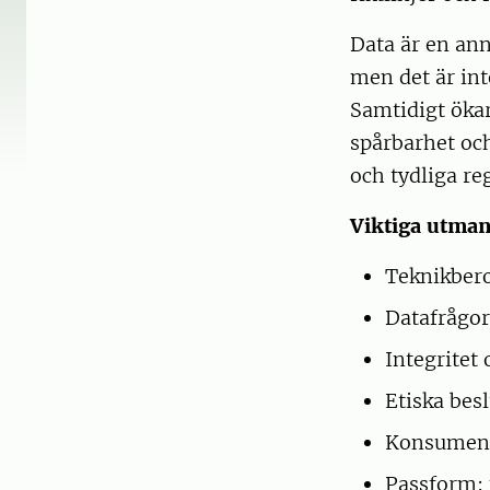
Data är en ann
men det är int
Samtidigt öka
spårbarhet och
och tydliga re
Viktiga utman
Teknikbero
Datafrågor
Integritet
Etiska bes
Konsumentf
Passform: 