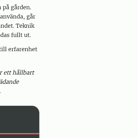
n på gården.
t använda, går
tandet. Teknik
as fullt ut.
ill erfarenhet
 ett hållbart
rädande
.