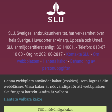
SLU, Sveriges lantbruksuniversitet, har verksamhet över
hela Sverige. Huvudorter är Alnarp, Uppsala och Umeå.
SLU är miljöcertifierat enligt ISO 14001. • Telefon: 018-67
10 00 • Org nr: 202100-2817 •
Kontakta SLU
•
Om
webbplatsen
•
Hantera kakor
•
Behandling av
personuppgifter
Denna webbplats använder kakor (cookies), som lagras i din
webbläsare. Vissa kakor är nödvändiga för att webbplatsen
ska fungera korrekt. Andra är valbara.
Hantera valbara kakor
Tillåt nödvändiga kakor