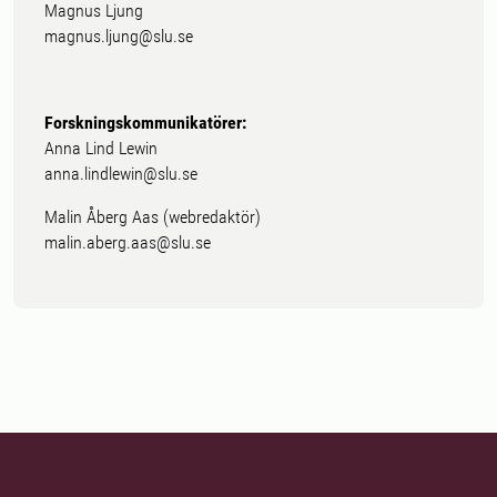
Magnus Ljung
magnus.ljung@slu.se
Forskningskommunikatörer:
Anna Lind Lewin
anna.lindlewin@slu.se
Malin Åberg Aas (webredaktör)
malin.aberg.aas@slu.se