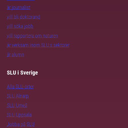
är journalist
vill bli doktorand
vill söka jobb
vill rapportera om naturen
är verksam inom SLU:s sektorer
är alumn
SLU i Sverige
Alla SLU-orter
SLU Alnarp
SLU Umeå
SLU Uppsala
Jobba på SLU