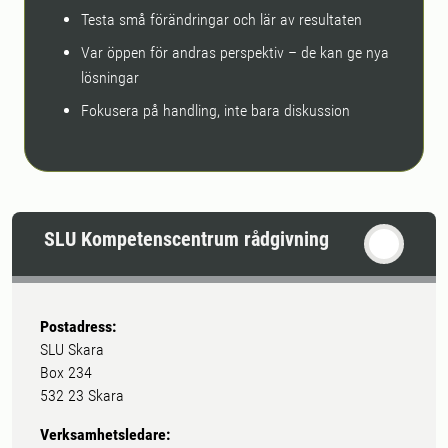
Testa små förändringar och lär av resultaten
Var öppen för andras perspektiv – de kan ge nya
lösningar
Fokusera på handling, inte bara diskussion
SLU Kompetenscentrum rådgivning
Postadress:
SLU Skara
Box 234
532 23 Skara
Verksamhetsledare: