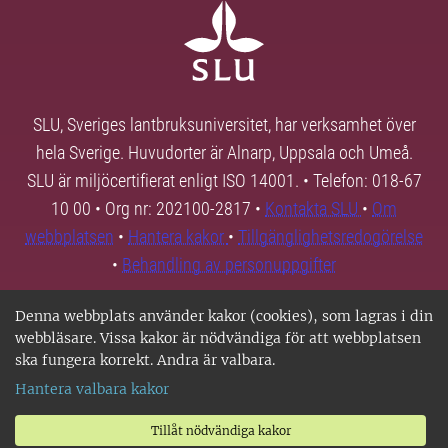
SLU, Sveriges lantbruksuniversitet, har verksamhet över
hela Sverige. Huvudorter är Alnarp, Uppsala och Umeå.
SLU är miljöcertifierat enligt ISO 14001. • Telefon: 018-67
10 00 • Org nr: 202100-2817 •
Kontakta SLU
•
Om
webbplatsen
•
Hantera kakor
•
Tillgänglighetsredogörelse
•
Behandling av personuppgifter
Denna webbplats använder kakor (cookies), som lagras i din
webbläsare. Vissa kakor är nödvändiga för att webbplatsen
ska fungera korrekt. Andra är valbara.
Hantera valbara kakor
Tillåt nödvändiga kakor