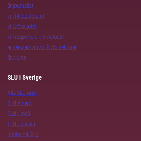
är journalist
vill bli doktorand
vill söka jobb
vill rapportera om naturen
är verksam inom SLU:s sektorer
är alumn
SLU i Sverige
Alla SLU-orter
SLU Alnarp
SLU Umeå
SLU Uppsala
Jobba på SLU