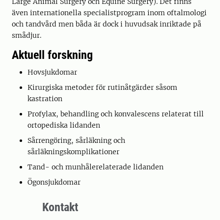
Large Animal Surgery och Equine Surgery). Det finns
även internationella specialistprogram inom oftalmologi
och tandvård men båda är dock i huvudsak inriktade på
smådjur.
Aktuell forskning
Hovsjukdomar
Kirurgiska metoder för rutinåtgärder såsom
kastration
Profylax, behandling och konvalescens relaterat till
ortopediska lidanden
Sårrengöring, sårläkning och
sårläkningskomplikationer
Tand- och munhålerelaterade lidanden
Ögonsjukdomar
Kontakt