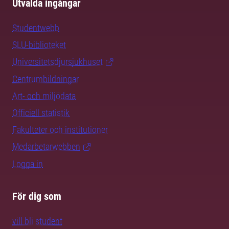
Utvalda ingångar
Studentwebb
SLU-biblioteket
Universitetsdjursjukhuset
Centrumbildningar
Art- och miljödata
Officiell statistik
Fakulteter och institutioner
Medarbetarwebben
Logga in
För dig som
vill bli student