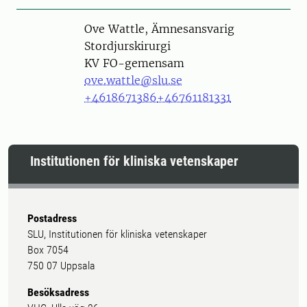
Person
Ove Wattle, Ämnesansvarig
Stordjurskirurgi
KV FO-gemensam
ove.wattle@slu.se
+4618671386
+46761181331
Institutionen för kliniska vetenskaper
Postadress
SLU, Institutionen för kliniska vetenskaper
Box 7054
750 07 Uppsala
Besöksadress