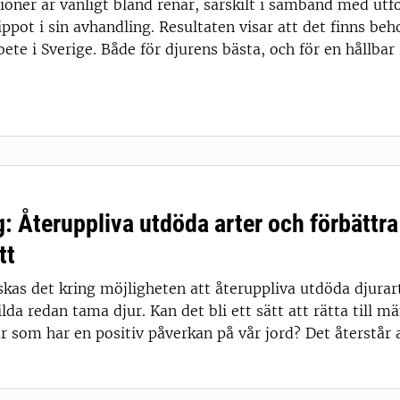
oner är vanligt bland renar, särskilt i samband med utfo
ippot i sin avhandling. Resultaten visar att det finns be
ete i Sverige. Både för djurens bästa, och för en hållbar 
: Återuppliva utdöda arter och förbättra
tt
skas det kring möjligheten att återuppliva utdöda djurar
ilda redan tama djur. Kan det bli ett sätt att rätta till m
ur som har en positiv påverkan på vår jord? Det återstår a