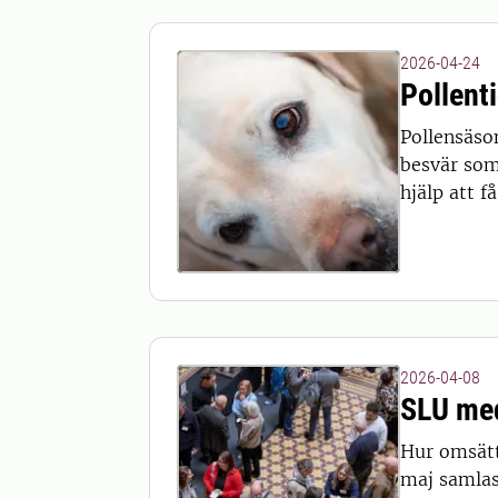
2026-04-24
Pollent
Pollensäso
besvär som
hjälp att få
2026-04-08
SLU med
Hur omsätt
maj samlas