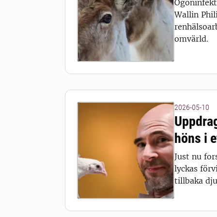
Ögoninfekti
Wallin Phil
renhälsoarb
omvärld.
2026-05-10
Uppdrag
höns i e
Just nu for
lyckas förv
tillbaka dj