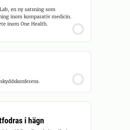
 Lab, en ny satsning som
dning inom komparativ medicin.
bete inom One Health.
rskyddskonferens.
tfodras i hägn