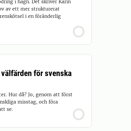
dring i hägn. Det skriver Karin
hov av ett mer strukturerat
renskötsel i en föränderlig
 välfärden för svenska
ter. Hur då? Jo, genom att först
änskliga misstag, och föra
tt se.