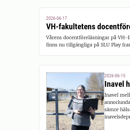
2026-06-17
VH-fakultetens docentföre
Vårens docentföreläsningar på VH-fa
finns nu tillgängliga på SLU Play fram 
2026-06-15
Inavel h
Inavel mell
annorlunda 
sämre hälsa
inavelsdep