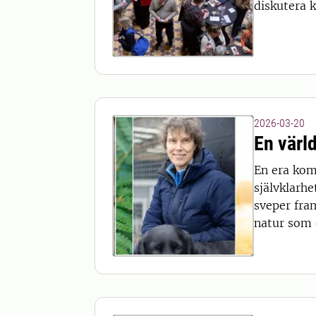
diskutera 
2026-03-20
En värl
En era komm
självklarh
sveper fra
natur som 