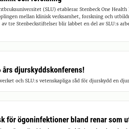
antbruksuniversitet (SLU) etablerar Stenbeck One Health
pplingen mellan klinisk verksamhet, forskning och utbil
 av tre Stenbeckstiftelser blir labbet en del av SLU:s ar
 års djurskyddskonferens!
erket och SLU:s vetenskapliga råd för djurskydd en dju
sk för ögoninfektioner bland renar som u