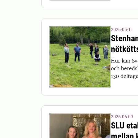
2026-06-11
Stenham
nötkött
Hur kan Sv
och bereds
130 deltag
2026-06-09
SLU eta
mellan 