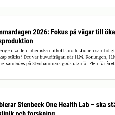
mardagen 2026: Fokus på vägar till ök
sproduktion
erige öka den inhemska nötköttsproduktionen samtidigt
kap stärks? Det var huvudfrågan när H.M. Konungen, H.K.
are samlades på Stenhammars gods utanför Flen för år
blerar Stenbeck One Health Lab – ska st
klinik och forskning