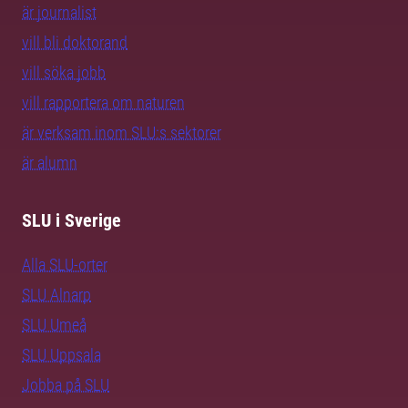
är journalist
vill bli doktorand
vill söka jobb
vill rapportera om naturen
är verksam inom SLU:s sektorer
är alumn
SLU i Sverige
Alla SLU-orter
SLU Alnarp
SLU Umeå
SLU Uppsala
Jobba på SLU