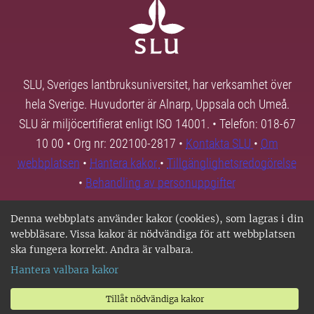
SLU, Sveriges lantbruksuniversitet, har verksamhet över
hela Sverige. Huvudorter är Alnarp, Uppsala och Umeå.
SLU är miljöcertifierat enligt ISO 14001. • Telefon: 018-67
10 00 • Org nr: 202100-2817 •
Kontakta SLU
•
Om
webbplatsen
•
Hantera kakor
•
Tillgänglighetsredogörelse
•
Behandling av personuppgifter
Denna webbplats använder kakor (cookies), som lagras i din
webbläsare. Vissa kakor är nödvändiga för att webbplatsen
ska fungera korrekt. Andra är valbara.
Hantera valbara kakor
Tillåt nödvändiga kakor