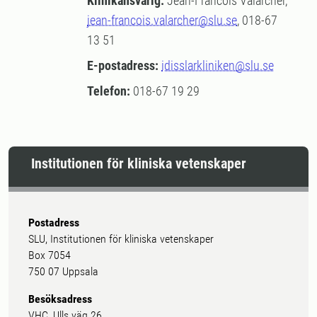
Klinikansvarig:
Jean-Francois Valarcher,
jean-francois.valarcher@slu.se
, 018-67
13 51
E-postadress:
idisslarkliniken@slu.se
Telefon:
018-67 19 29
Institutionen för kliniska vetenskaper
Postadress
SLU, Institutionen för kliniska vetenskaper
Box 7054
750 07 Uppsala
Besöksadress
VHC, Ulls väg 26