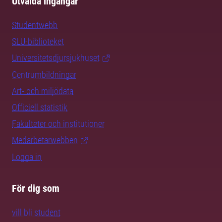
Utvalda ingångar
Studentwebb
SLU-biblioteket
Universitetsdjursjukhuset
Centrumbildningar
Art- och miljödata
Officiell statistik
Fakulteter och institutioner
Medarbetarwebben
Logga in
För dig som
vill bli student