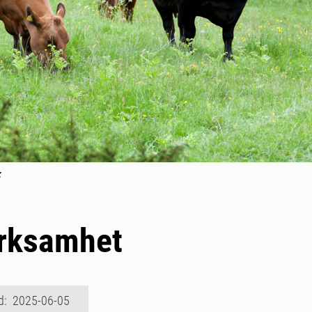
z
erksamhet
d: 2025-06-05