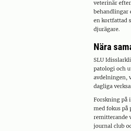
veterinär efte
behandlingar 
en kortfattad 
djurägare.
Nära sam
SLU Idisslark
patologi och u
avdelningen, v
dagliga verks
Forskning på i
med fokus på p
remitterande 
journal club o