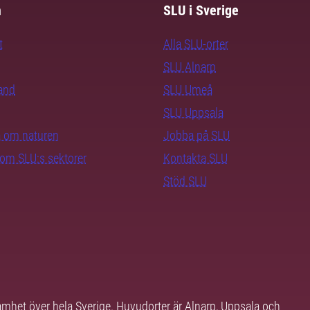
m
SLU i Sverige
t
Alla SLU-orter
SLU Alnarp
rand
SLU Umeå
SLU Uppsala
ra om naturen
Jobba på SLU
nom SLU:s sektorer
Kontakta SLU
Stöd SLU
samhet över hela Sverige. Huvudorter är Alnarp, Uppsala och