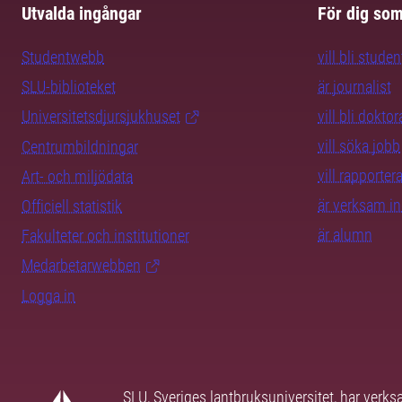
Utvalda ingångar
För dig so
Studentwebb
vill bli studen
SLU-biblioteket
är journalist
Universitetsdjursjukhuset
vill bli dokto
vill söka jobb
Centrumbildningar
vill rapporte
Art- och miljödata
är verksam i
Officiell statistik
är alumn
Fakulteter och institutioner
Medarbetarwebben
Logga in
SLU, Sveriges lantbruksuniversitet, har verk