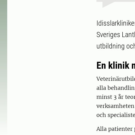
Idisslarklinik
Sveriges Lant
utbildning oc
En klinik
Veterinärutbi
alla behandli
minst 3 år teo
verksamheten 
och specialiste
Alla patienter