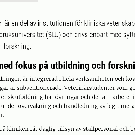
en är en del av institutionen för kliniska vetenska
bruksuniversitet (SLU) och drivs enbart med syfte
h forskning.
 med fokus på utbildning och forskn
ldningen är integrerad i hela verksamheten och ko
ngar är subventionerade. Veterinärstudenter som 
retisk utbildning har övningar och deltar i arbetet i
under övervakning och handledning av legitimera
r.
 på kliniken får daglig tillsyn av stallpersonal och 