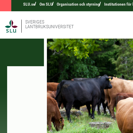
SLU.se
Om SLU
Organisation och styrning
Institutionen för
SVERIGES
LANTBRUKSUNIVERSITET