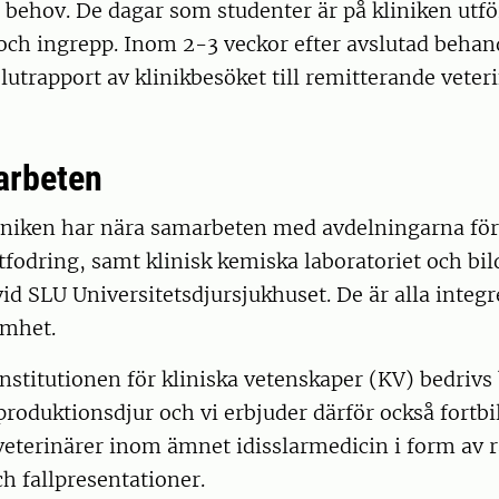
r behov. De dagar som studenter är på kliniken utfö
och ingrepp. Inom 2-3 veckor efter avslutad behan
slutrapport av klinikbesöket till remitterande veter
arbeten
liniken har nära samarbeten med avdelningarna för
tfodring, samt klinisk kemiska laboratoriet och bi
id SLU Universitetsdjursjukhuset. De är alla integr
amhet.
nstitutionen för kliniska vetenskaper (KV) bedrivs
roduktionsdjur och vi erbjuder därför också fortbi
veterinärer inom ämnet idisslarmedicin i form av 
ch fallpresentationer.