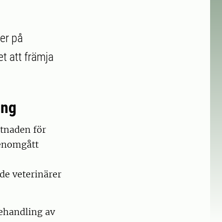
per på
t att främja
ing
stnaden för
genomgått
de veterinärer
behandling av