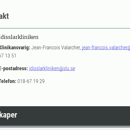
akt
Idisslarkliniken
Klinikansvarig:
Jean-Francois Valarcher,
jean-francois.valarcher
67 13 51
E-postadress:
idisslarkliniken@slu.se
Telefon:
018-67 19 29
skaper