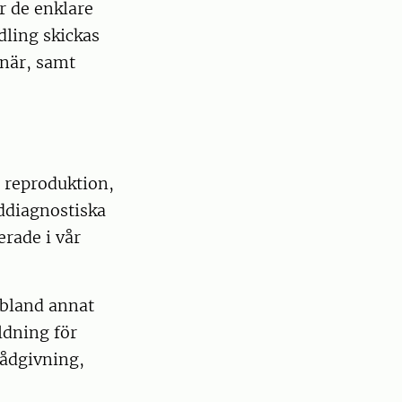
r de enklare
dling skickas
inär, samt
 reproduktion,
lddiagnostiska
erade i vår
 bland annat
ldning för
rådgivning,