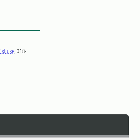
@slu.se
, 018-