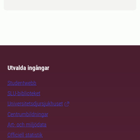
Utvalda ingångar
Studentwebb
SLU-biblioteket
Universitetsdjursjukhuset
Centrumbildningar
Art- och miljödata
Officiell statistik