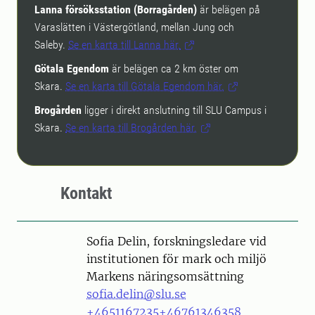
Lanna försöksstation (Borragården)
är belägen på
Varaslätten i Västergötland, mellan Jung och
Saleby.
Se en karta till Lanna här.
Götala Egendom
är belägen ca 2 km öster om
Skara.
Se en karta till Götala Egendom här.
Brogården
ligger i direkt anslutning till SLU Campus i
Skara.
Se en karta till Brogården här.
Kontakt
Person
Sofia Delin, forskningsledare vid
institutionen för mark och miljö
Markens näringsomsättning
sofia.delin@slu.se
+4651167235
+46761346358