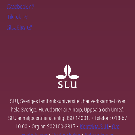
Facebook
TikTok
SLU Play
SLU, Sveriges lantbruksuniversitet, har verksamhet över
hela Sverige. Huvudorter är Alnarp, Uppsala och Umeå.
SLU är miljöcertifierat enligt ISO 14001. • Telefon: 018-67
10 00 • Org nr: 202100-2817 •
Kontakta SLU
•
Om
webbplatsen
•
Hantera kakor
•
Behandling av