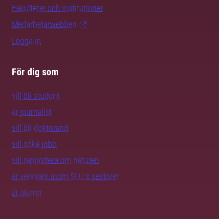
Fakulteter och institutioner
Medarbetarwebben
Logga in
För dig som
vill bli student
är journalist
vill bli doktorand
vill söka jobb
vill rapportera om naturen
är verksam inom SLU:s sektorer
är alumn