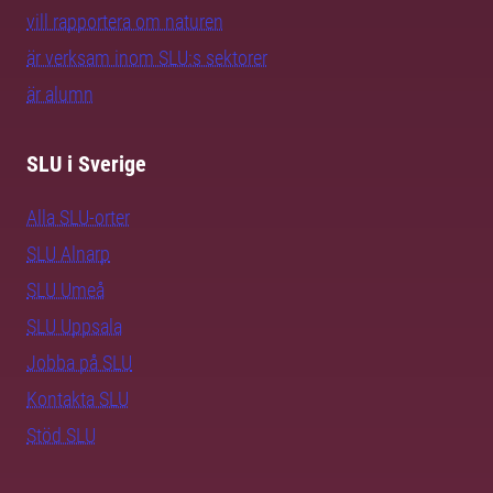
vill rapportera om naturen
är verksam inom SLU:s sektorer
är alumn
SLU i Sverige
Alla SLU-orter
SLU Alnarp
SLU Umeå
SLU Uppsala
Jobba på SLU
Kontakta SLU
Stöd SLU