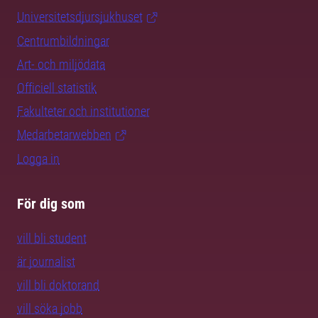
Universitetsdjursjukhuset
Centrumbildningar
Art- och miljödata
Officiell statistik
Fakulteter och institutioner
Medarbetarwebben
Logga in
För dig som
vill bli student
är journalist
vill bli doktorand
vill söka jobb