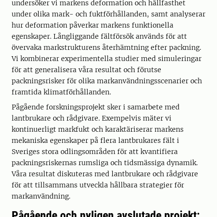
undersöker vi markens deformation och hållfasthet
under olika mark- och fuktförhållanden, samt analyserar
hur deformation påverkar markens funktionella
egenskaper. Långliggande fältförsök används för att
övervaka markstrukturens återhämtning efter packning.
Vi kombinerar experimentella studier med simuleringar
för att generalisera våra resultat och förutse
packningsrisker för olika markanvändningsscenarier och
framtida klimatförhållanden.
Pågående forskningsprojekt sker i samarbete med
lantbrukare och rådgivare. Exempelvis mäter vi
kontinuerligt markfukt och karaktäriserar markens
mekaniska egenskaper på flera lantbrukares fält i
Sveriges stora odlingsområden för att kvantifiera
packningsriskernas rumsliga och tidsmässiga dynamik.
Våra resultat diskuteras med lantbrukare och rådgivare
för att tillsammans utveckla hållbara strategier för
markanvändning.
Pågående och nyligen avslutade projekt: