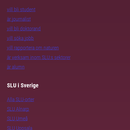
vill bli student
är journalist
vill bli doktorand
vill söka jobb
vill rapportera om naturen
är verksam inom SLU:s sektorer
är alumn
SLU i Sverige
Alla SLU-orter
SLU Alnarp
SLU Umeå
SLU Uppsala