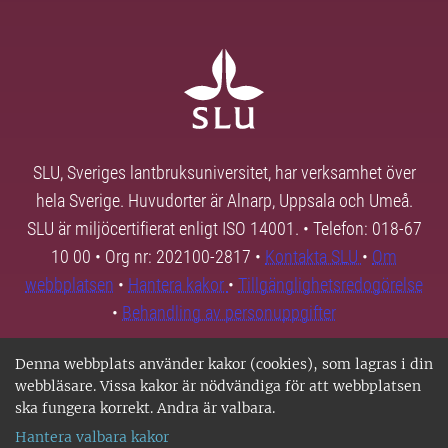
SLU, Sveriges lantbruksuniversitet, har verksamhet över
hela Sverige. Huvudorter är Alnarp, Uppsala och Umeå.
SLU är miljöcertifierat enligt ISO 14001. • Telefon: 018-67
10 00 • Org nr: 202100-2817 •
Kontakta SLU
•
Om
webbplatsen
•
Hantera kakor
•
Tillgänglighetsredogörelse
•
Behandling av personuppgifter
Denna webbplats använder kakor (cookies), som lagras i din
webbläsare. Vissa kakor är nödvändiga för att webbplatsen
ska fungera korrekt. Andra är valbara.
Hantera valbara kakor