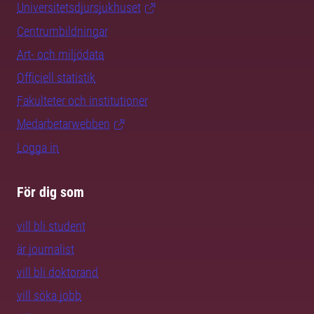
Universitetsdjursjukhuset
Centrumbildningar
Art- och miljödata
Officiell statistik
Fakulteter och institutioner
Medarbetarwebben
Logga in
För dig som
vill bli student
är journalist
vill bli doktorand
vill söka jobb