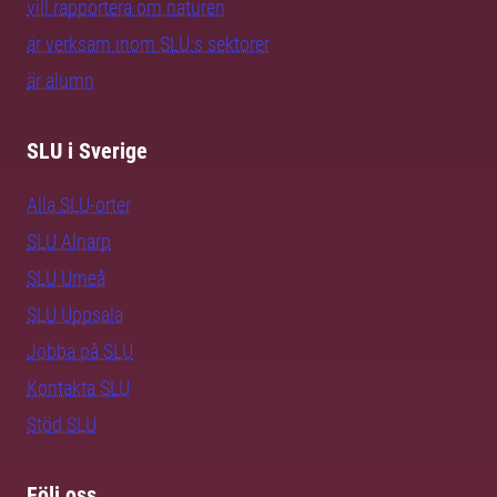
vill rapportera om naturen
är verksam inom SLU:s sektorer
är alumn
SLU i Sverige
Alla SLU-orter
SLU Alnarp
SLU Umeå
SLU Uppsala
Jobba på SLU
Kontakta SLU
Stöd SLU
Följ oss