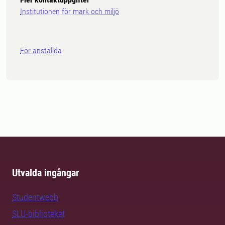
Institutionen för mark och miljö
För anställda
Utvalda ingångar
Studentwebb
SLU-biblioteket