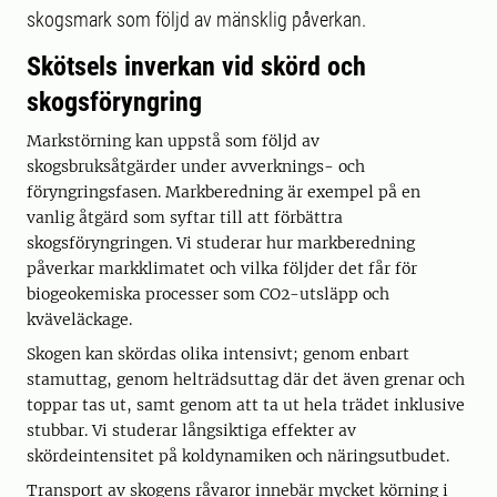
skogsmark som följd av mänsklig påverkan.
Skötsels inverkan vid skörd och
skogsföryngring
Markstörning kan uppstå som följd av
skogsbruksåtgärder under avverknings- och
föryngringsfasen. Markberedning är exempel på en
vanlig åtgärd som syftar till att förbättra
skogsföryngringen. Vi studerar hur markberedning
påverkar markklimatet och vilka följder det får för
biogeokemiska processer som CO2-utsläpp och
kväveläckage.
Skogen kan skördas olika intensivt; genom enbart
stamuttag, genom helträdsuttag där det även grenar och
toppar tas ut, samt genom att ta ut hela trädet inklusive
stubbar. Vi studerar långsiktiga effekter av
skördeintensitet på koldynamiken och näringsutbudet.
Transport av skogens råvaror innebär mycket körning i