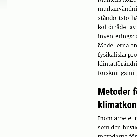
markanvändnin
ståndortsförh
kolförrådet av
inventeringsda
Modellerna anv
fysikaliska pr
klimatförändr
forskningsmilj
Metoder fö
klimatkon
Inom arbetet 
som den huvuds
metoderna fö