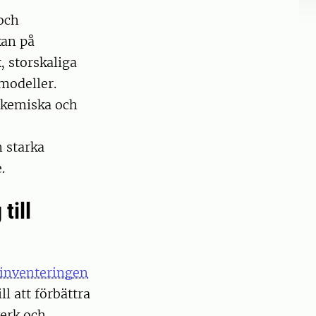
och
kan på
, storskaliga
modeller.
, kemiska och
 starka
.
till
inventeringen
l att förbättra
verk och