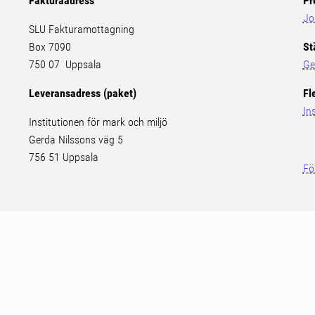
Fakturaadress
Pr
Jo
SLU Fakturamottagning
Box 7090
St
750 07 Uppsala
Ge
Leveransadress (paket)
Fl
In
Institutionen för mark och miljö
Gerda Nilssons väg 5
756 51 Uppsala
Fö