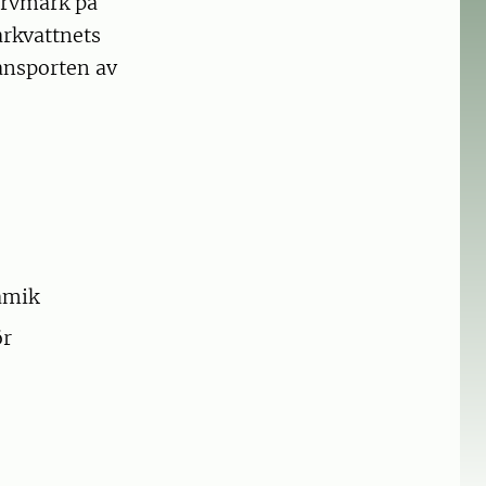
orvmark på
arkvattnets
ransporten av
amik
ör