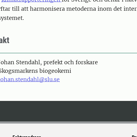
ftar till att harmonisera metoderna inom det inter
systemet.
akt
on
Johan Stendahl, prefekt och forskare
Skogsmarkens biogeokemi
johan.stendahl@slu.se