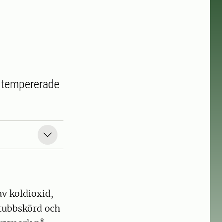
n tempererade
v koldioxid,
stubbskörd och