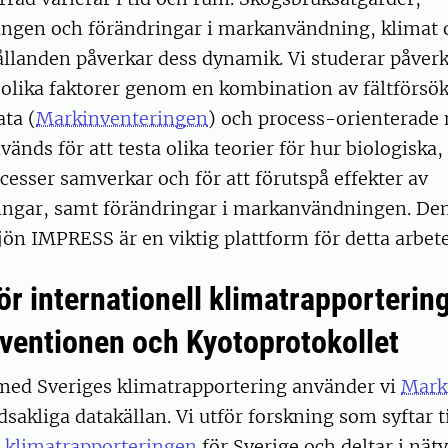
gen och förändringar i markanvändning, klimat 
ållanden påverkar dess dynamik. Vi studerar påver
 olika faktorer genom en kombination av fältförsök
ta (
Markinventeringen
) och process-orienterade 
änds för att testa olika teorier för hur biologiska
ocesser samverkar och för att förutspå effekter av
ingar, samt förändringar i markanvändningen. Den
ön IMPRESS är en viktig plattform för detta arbete
r internationell klimatrapportering 
ventionen och Kyotoprotokollet
med Sveriges klimatrapportering använder vi
Mark
akliga datakällan. Vi utför forskning som syftar til
r
klimatrapporteringen
för Sverige och deltar i nät