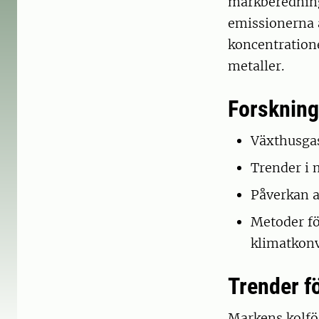
markberedning 
emissionerna 
koncentratione
metaller.
Forsknin
Växthusga
Trender i 
Påverkan 
Metoder fö
klimatkonv
Trender f
Markens kolför