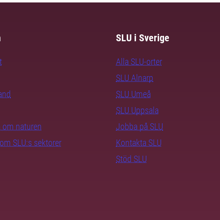
m
SLU i Sverige
t
Alla SLU-orter
SLU Alnarp
rand
SLU Umeå
SLU Uppsala
ra om naturen
Jobba på SLU
nom SLU:s sektorer
Kontakta SLU
Stöd SLU