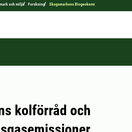
 mark och miljö
Forskning
Skogsmarkens Biogeokemi
s kolförråd och
usgasemissioner