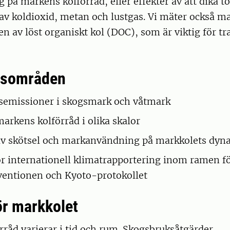
på markens kolförråd, eller effekter av att dika t
av koldioxid, metan och lustgas. Vi mäter också m
n av löst organiskt kol (DOC), som är viktig för t
gsområden
semissioner i skogsmark och våtmark
markens kolförråd i olika skalor
av skötsel och markanvändning på markkolets dyn
r internationell klimatrapportering inom ramen f
entionen och Kyoto-protokollet
ör markkolet
råd varierar i tid och rum. Skogsbruksåtgärder,