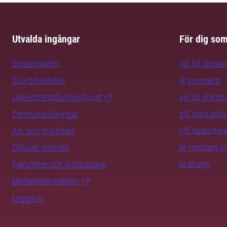
Utvalda ingångar
För dig so
Studentwebb
vill bli studen
SLU-biblioteket
är journalist
Universitetsdjursjukhuset
vill bli dokto
vill söka jobb
Centrumbildningar
vill rapporte
Art- och miljödata
är verksam i
Officiell statistik
är alumn
Fakulteter och institutioner
Medarbetarwebben
Logga in