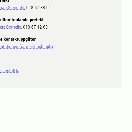
efekt
han Stendahl
, 018-67 38 01
ällföreträdande prefekt
ert Cornelis
, 018-67 12 68
er kontaktuppgifter
stitutionen för mark och miljö
r anställda