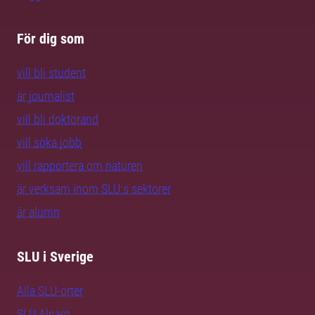
För dig som
vill bli student
är journalist
vill bli doktorand
vill söka jobb
vill rapportera om naturen
är verksam inom SLU:s sektorer
är alumn
SLU i Sverige
Alla SLU-orter
SLU Alnarp