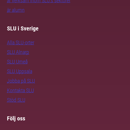
är verksam inom SLU:s sektorer
är alumn
SLU i Sverige
Alla SLU-orter
SLU Alnarp
SLU Umeå
SLU Uppsala
Jobba på SLU
Kontakta SLU
Stöd SLU
Följ oss