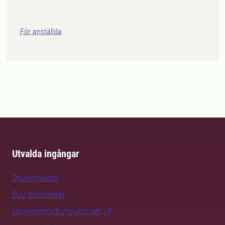
För anställda
Utvalda ingångar
Studentwebb
SLU-biblioteket
Universitetsdjursjukhuset