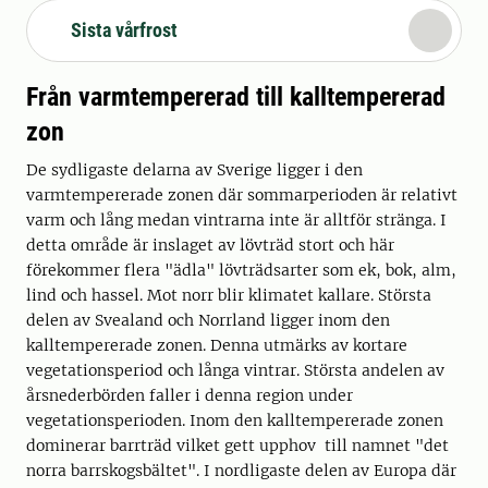
Sista vårfrost
Från varmtempererad till kalltempererad
zon
De sydligaste delarna av Sverige ligger i den
varmtempererade zonen där sommarperioden är relativt
varm och lång medan vintrarna inte är alltför stränga. I
detta område är inslaget av lövträd stort och här
förekommer flera "ädla" lövträdsarter som ek, bok, alm,
lind och hassel. Mot norr blir klimatet kallare. Största
delen av Svealand och Norrland ligger inom den
kalltempererade zonen. Denna utmärks av kortare
vegetationsperiod och långa vintrar. Största andelen av
årsnederbörden faller i denna region under
vegetationsperioden. Inom den kalltempererade zonen
dominerar barrträd vilket gett upphov till namnet "det
norra barrskogsbältet". I nordligaste delen av Europa där