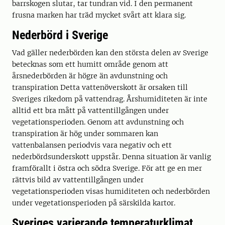
barrskogen slutar, tar tundran vid. I den permanent
frusna marken har träd mycket svårt att klara sig.
Nederbörd i Sverige
Vad gäller nederbörden kan den största delen av Sverige
betecknas som ett humitt område genom att
årsnederbörden är högre än avdunstning och
transpiration Detta vattenöverskott är orsaken till
Sveriges rikedom på vattendrag. Årshumiditeten är inte
alltid ett bra mått på vattentillgången under
vegetationsperioden. Genom att avdunstning och
transpiration är hög under sommaren kan
vattenbalansen periodvis vara negativ och ett
nederbördsunderskott uppstår. Denna situation är vanlig
framförallt i östra och södra Sverige. För att ge en mer
rättvis bild av vattentillgången under
vegetationsperioden visas humiditeten och nederbörden
under vegetationsperioden på särskilda kartor.
Sveriges varierande temperaturklimat