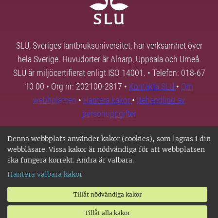
SLU, Sveriges lantbruksuniversitet, har verksamhet över
hela Sverige. Huvudorter är Alnarp, Uppsala och Umeå.
SLU är miljöcertifierat enligt ISO 14001. • Telefon: 018-67
10 00 • Org nr: 202100-2817 •
Kontakta SLU
•
Om
webbplatsen
•
Hantera kakor
•
Behandling av
personuppgifter
Denna webbplats använder kakor (cookies), som lagras i din
webbläsare. Vissa kakor är nödvändiga för att webbplatsen
ska fungera korrekt. Andra är valbara.
Hantera valbara kakor
Tillåt nödvändiga kakor
Tillåt alla kakor