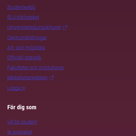
Studentwebb
SLU-biblioteket
Universitetsdjursjukhuset
Centrumbildningar
Art- och miljödata
Officiell statistik
Fakulteter och institutioner
Medarbetarwebben
Logga in
För dig som
vill bli student
är journalist