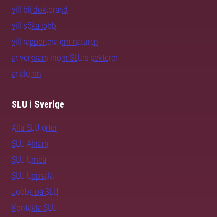
vill bli doktorand
vill söka jobb
vill rapportera om naturen
är verksam inom SLU:s sektorer
är alumn
SLU i Sverige
Alla SLU-orter
SLU Alnarp
SLU Umeå
SLU Uppsala
Jobba på SLU
Kontakta SLU