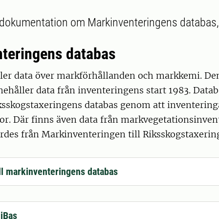
u dokumentation om Markinventeringens databas,
teringens databas
ler data över markförhållanden och markkemi. De
nehåller data från inventeringens start 1983. Data
iksskogstaxeringens databas genom att inventering
r. Där finns även data från markvegetationsinve
rdes från Markinventeringen till Riksskogstaxerin
ll markinventeringens databas
MiBas