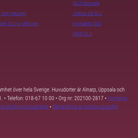
SLU Uppsala
ra om naturen
Jobba på SLU
nom SLU:s sektorer
Kontakta SLU
Stöd SLU
samhet över hela Sverige. Huvudorter är Alnarp, Uppsala och
01. • Telefon: 018-67 10 00 • Org nr: 202100-2817 •
Kontakta
lgänglighetsredogörelse
•
Behandling av personuppgifter