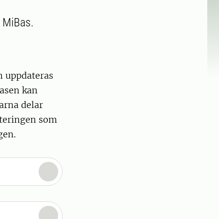
 MiBas.
n uppdateras
basen kan
arna delar
nteringen som
gen.