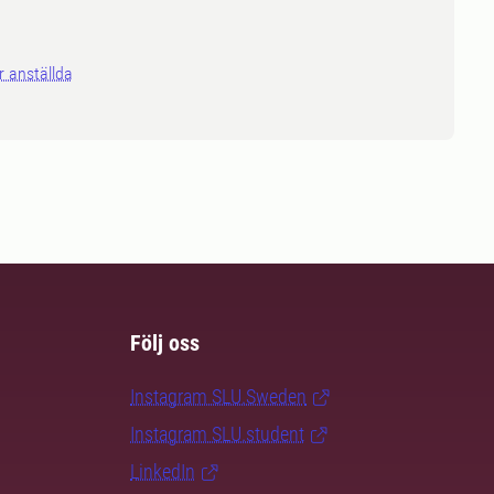
r anställda
Följ oss
Instagram SLU.Sweden
Instagram SLU.student
LinkedIn