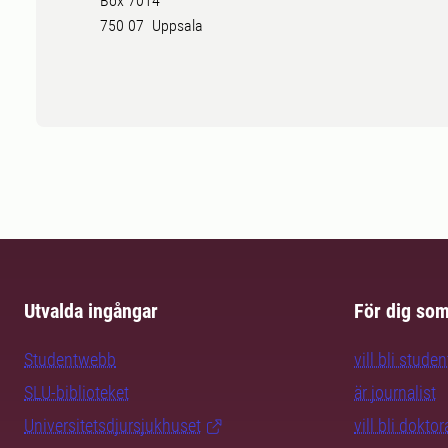
Box 7014
750 07 Uppsala
Utvalda ingångar
För dig so
Studentwebb
vill bli studen
SLU-biblioteket
är journalist
Universitetsdjursjukhuset
vill bli dokto