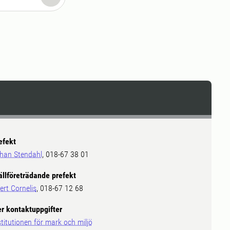
efekt
han Stendahl
, 018-67 38 01
ällföreträdande prefekt
ert Cornelis
, 018-67 12 68
er kontaktuppgifter
stitutionen för mark och miljö