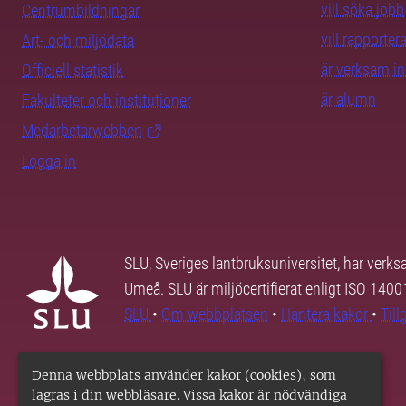
vill söka jobb
Centrumbildningar
vill rapporte
Art- och miljödata
är verksam i
Officiell statistik
är alumn
Fakulteter och institutioner
Medarbetarwebben
Logga in
SLU, Sveriges lantbruksuniversitet, har verk
Umeå. SLU är miljöcertifierat enligt ISO 140
SLU
•
Om webbplatsen
•
Hantera kakor
•
Til
Denna webbplats använder kakor (cookies), som
lagras i din webbläsare. Vissa kakor är nödvändiga