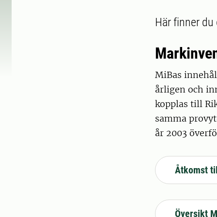
Här finner d
Markinven
MiBas innehål
årligen och in
kopplas till R
samma provyto
år 2003 överfö
Åtkomst ti
Översikt 