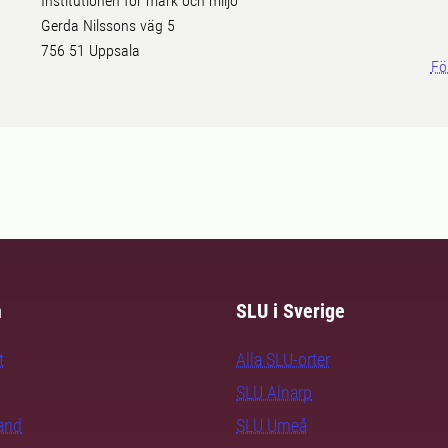
Institutionen för mark och miljö
Gerda Nilssons väg 5
756 51 Uppsala
Fö
m
SLU i Sverige
t
Alla SLU-orter
SLU Alnarp
rand
SLU Umeå