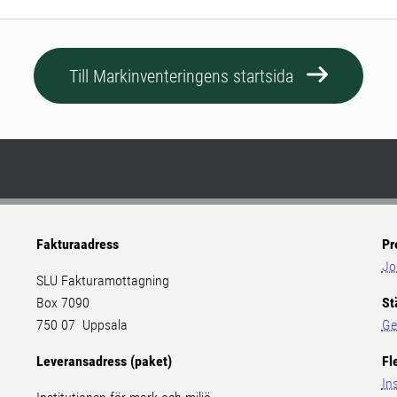
Till Markinventeringens startsida
Fakturaadress
Pr
Jo
SLU Fakturamottagning
Box 7090
St
750 07 Uppsala
Ge
Leveransadress (paket)
Fl
In