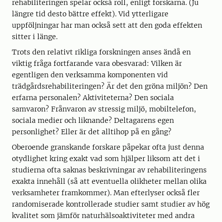
rehabiliteringen spelar också roll, enligt forskarna. (Ju
längre tid desto bättre effekt). Vid ytterligare
uppföljningar har man också sett att den goda effekten
sitter i länge.
Trots den relativt rikliga forskningen anses ändå en
viktig fråga fortfarande vara obesvarad: Vilken är
egentligen den verksamma komponenten vid
trädgårdsrehabiliteringen? Är det den gröna miljön? Den
erfarna personalen? Aktiviteterna? Den sociala
samvaron? Frånvaron av stressig miljö, mobiltelefon,
sociala medier och liknande? Deltagarens egen
personlighet? Eller är det alltihop på en gång?
Oberoende granskande forskare påpekar ofta just denna
otydlighet kring exakt vad som hjälper liksom att det i
studierna ofta saknas beskrivningar av rehabiliteringens
exakta innehåll (så att eventuella olikheter mellan olika
verksamheter framkommer). Man efterlyser också fler
randomiserade kontrollerade studier samt studier av hög
kvalitet som jämför naturhälsoaktiviteter med andra