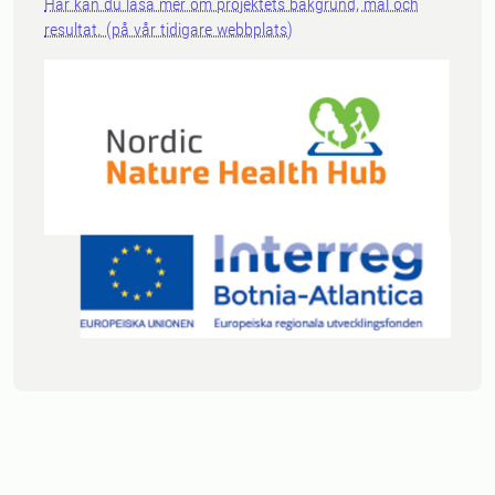
Här kan du läsa mer om projektets bakgrund, mål och
resultat. (på vår tidigare webbplats)