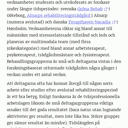
verksamheter studerats och utvärderats av forskare
under längre tidsperioder: svenska
Gröna Rehab
i
Göteborg,
Alnarps rehabiliteringsträdgård
i Alnarp
(numera avslutad) och danska
Terapihaven Nacadia
i
Hørsholm. Verksamheterna riktar sig bland annat till
människor med stressrelaterade tillstånd och leds och
planeras av multimodala team (med flera
yrkeskategorier) med bland annat arbetsterapeut,
psykoterapeut, trädgårdsmästare och fysioterapeut.
Behandlingsgrupperna är små och deltagarna vistas i den
forskningsbaserat utformade trädgården några gånger i
veckan under ett antal veckor.
Att deltagarna ofta har kunnat återgå till någon sorts
arbete eller studier efter avslutad rehabiliteringsperiod
är ett bra betyg. Enligt forskarna är de tvärprofessionella
arbetslagen liksom de små deltagargrupperna viktiga
orsaker till det goda resultatet (bara natur utan lugnande
aktiviteter ger resultat, men inte lika bra. Större grupper
ger sämre resultat än mindre). Tidslängden på