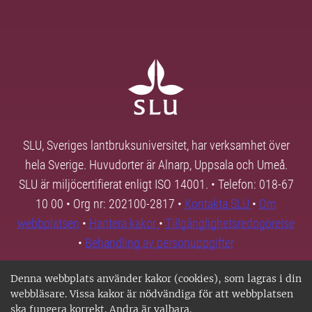
SLU, Sveriges lantbruksuniversitet, har verksamhet över
hela Sverige. Huvudorter är Alnarp, Uppsala och Umeå.
SLU är miljöcertifierat enligt ISO 14001. • Telefon: 018-67
10 00 • Org nr: 202100-2817 •
Kontakta SLU
•
Om
webbplatsen
•
Hantera kakor
•
Tillgänglighetsredogörelse
•
Behandling av personuppgifter
Denna webbplats använder kakor (cookies), som lagras i din
webbläsare. Vissa kakor är nödvändiga för att webbplatsen
ska fungera korrekt. Andra är valbara.