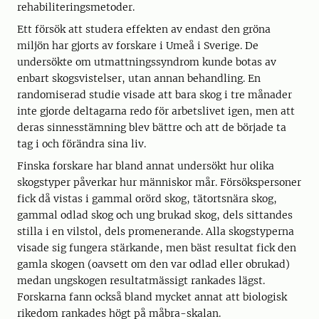
rehabiliteringsmetoder.
Ett försök att studera effekten av endast den gröna
miljön har gjorts av forskare i Umeå i Sverige. De
undersökte om utmattningssyndrom kunde botas av
enbart skogsvistelser, utan annan behandling. En
randomiserad studie visade att bara skog i tre månader
inte gjorde deltagarna redo för arbetslivet igen, men att
deras sinnesstämning blev bättre och att de började ta
tag i och förändra sina liv.
Finska forskare har bland annat undersökt hur olika
skogstyper påverkar hur människor mår. Försökspersoner
fick då vistas i gammal orörd skog, tätortsnära skog,
gammal odlad skog och ung brukad skog, dels sittandes
stilla i en vilstol, dels promenerande. Alla skogstyperna
visade sig fungera stärkande, men bäst resultat fick den
gamla skogen (oavsett om den var odlad eller obrukad)
medan ungskogen resultatmässigt rankades lägst.
Forskarna fann också bland mycket annat att biologisk
rikedom rankades högt på måbra-skalan.