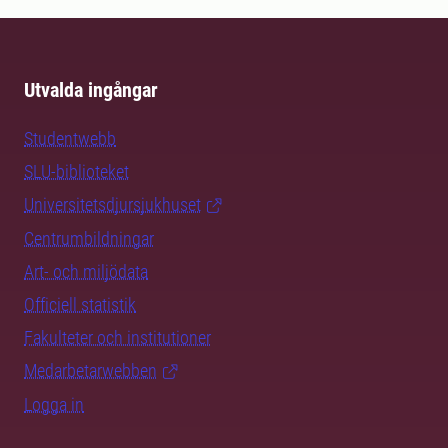
Utvalda ingångar
Studentwebb
SLU-biblioteket
Universitetsdjursjukhuset
Centrumbildningar
Art- och miljödata
Officiell statistik
Fakulteter och institutioner
Medarbetarwebben
Logga in