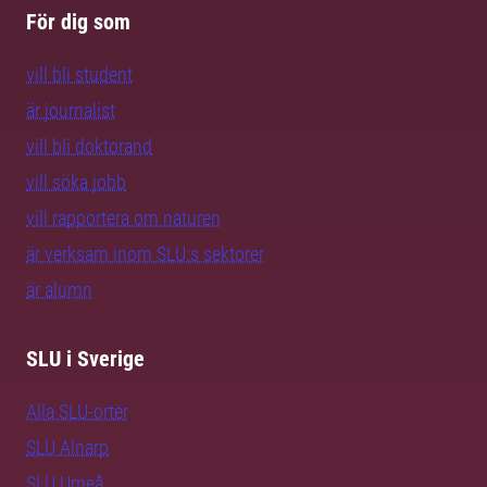
För dig som
vill bli student
är journalist
vill bli doktorand
vill söka jobb
vill rapportera om naturen
är verksam inom SLU:s sektorer
är alumn
SLU i Sverige
Alla SLU-orter
SLU Alnarp
SLU Umeå