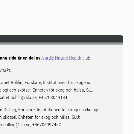
nna sida är en del av
Nordic Nature Health Hub
ntakt:
isabet Bohlin, Forskare, Institutionen för skogens
ologi och skötsel, Enheten för skog och hälsa, SLU:
isabet.bohlin@slu.se, +46703044134
n Dolling, Forskare, Institutionen för skogens ekologi
h skötsel, Enheten för skog och hälsa, SLU:
n.dolling@slu.se, +46706997452