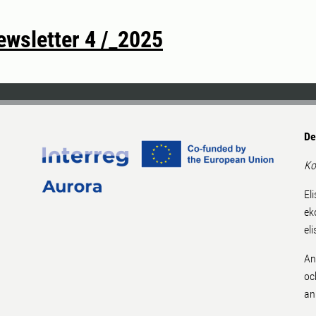
wsletter 4 /_2025
De
Ko
El
ek
el
An
oc
an