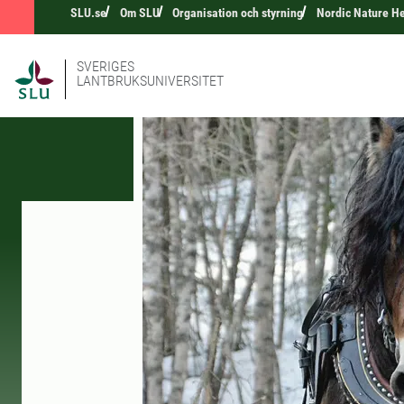
SLU.se
Om SLU
Organisation och styrning
Nordic Nature H
SVERIGES
LANTBRUKSUNIVERSITET