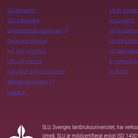
Studentwebb
vill bli studen
SLU-biblioteket
är journalist
Universitetsdjursjukhuset
vill bli dokto
vill söka jobb
Centrumbildningar
vill rapporte
Art- och miljödata
är verksam i
Officiell statistik
är alumn
Fakulteter och institutioner
Medarbetarwebben
Logga in
SLU, Sveriges lantbruksuniversitet, har verk
Umeå. SLU är miljöcertifierat enligt ISO 140