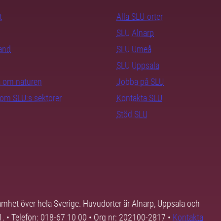
t
Alla SLU-orter
SLU Alnarp
rand
SLU Umeå
SLU Uppsala
ra om naturen
Jobba på SLU
nom SLU:s sektorer
Kontakta SLU
Stöd SLU
samhet över hela Sverige. Huvudorter är Alnarp, Uppsala och
01. • Telefon: 018-67 10 00 • Org nr: 202100-2817 •
Kontakta