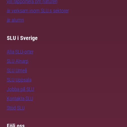
vill rapportera om naturen
är verksam inom SLU:s sektorer
är alumn
SLU i Sverige
Alla SLU-orter
SLU Alnarp
SLU Umeå
SLU Uppsala
Jobba på SLU
Kontakta SLU
Stöd SLU
Följ oss