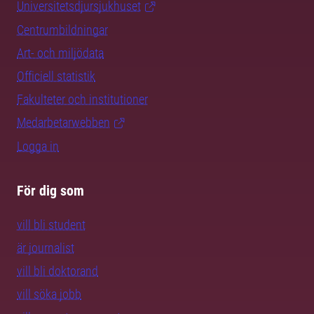
Universitetsdjursjukhuset
Centrumbildningar
Art- och miljödata
Officiell statistik
Fakulteter och institutioner
Medarbetarwebben
Logga in
För dig som
vill bli student
är journalist
vill bli doktorand
vill söka jobb