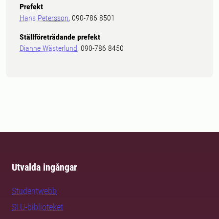
Prefekt
Hans Petersson
, 090-786 8501
Ställföreträdande prefekt
Dianne Wästerlund
, 090-786 8450
Utvalda ingångar
Studentwebb
SLU-biblioteket