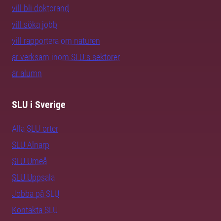
vill bli doktorand
vill söka jobb
vill rapportera om naturen
är verksam inom SLU:s sektorer
är alumn
SLU i Sverige
Alla SLU-orter
SLU Alnarp
SLU Umeå
SLU Uppsala
Jobba på SLU
Kontakta SLU