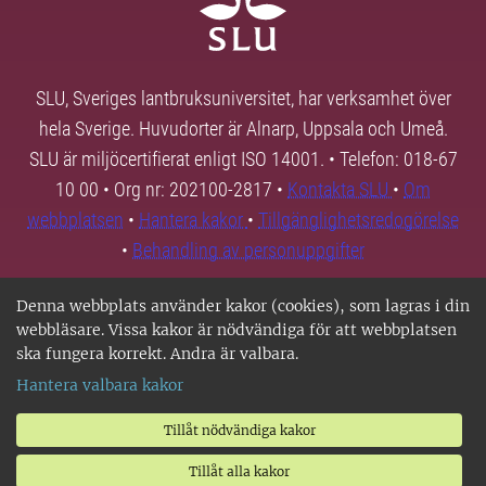
SLU, Sveriges lantbruksuniversitet, har verksamhet över
hela Sverige. Huvudorter är Alnarp, Uppsala och Umeå.
SLU är miljöcertifierat enligt ISO 14001. • Telefon: 018-67
10 00 • Org nr: 202100-2817 •
Kontakta SLU
•
Om
webbplatsen
•
Hantera kakor
•
Tillgänglighetsredogörelse
•
Behandling av personuppgifter
Denna webbplats använder kakor (cookies), som lagras i din
webbläsare. Vissa kakor är nödvändiga för att webbplatsen
ska fungera korrekt. Andra är valbara.
Hantera valbara kakor
Tillåt nödvändiga kakor
Tillåt alla kakor