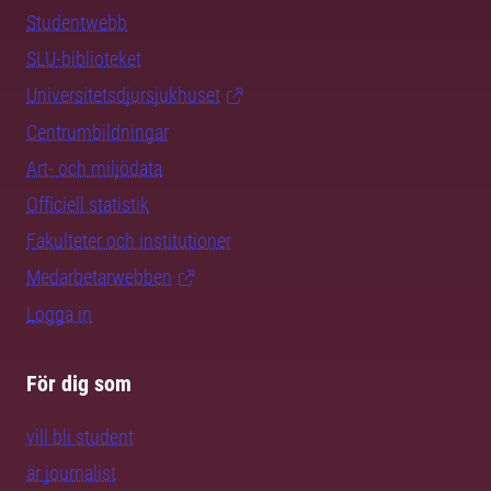
Studentwebb
SLU-biblioteket
Universitetsdjursjukhuset
Centrumbildningar
Art- och miljödata
Officiell statistik
Fakulteter och institutioner
Medarbetarwebben
Logga in
För dig som
vill bli student
är journalist