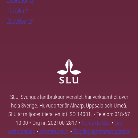
Facebook
TikTok
SLU Play
SLU, Sveriges lantbruksuniversitet, har verksamhet över
hela Sverige. Huvudorter är Alnarp, Uppsala och Umeå.
SLU är miljöcertifierat enligt ISO 14001. • Telefon: 018-67
10 00 • Org nr: 202100-2817 •
Kontakta SLU
•
Om
webbplatsen
•
Hantera kakor
•
Tillgänglighetsredogörelse