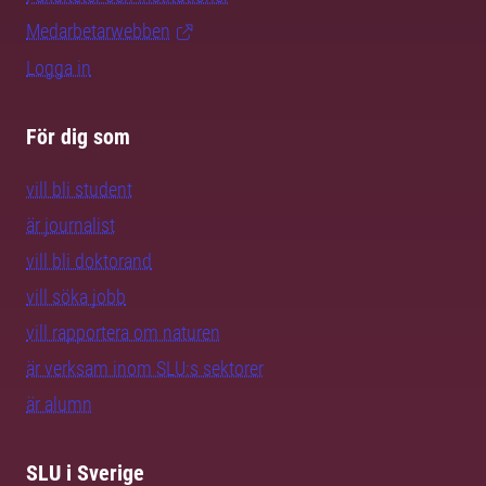
Medarbetarwebben
Logga in
För dig som
vill bli student
är journalist
vill bli doktorand
vill söka jobb
vill rapportera om naturen
är verksam inom SLU:s sektorer
är alumn
SLU i Sverige