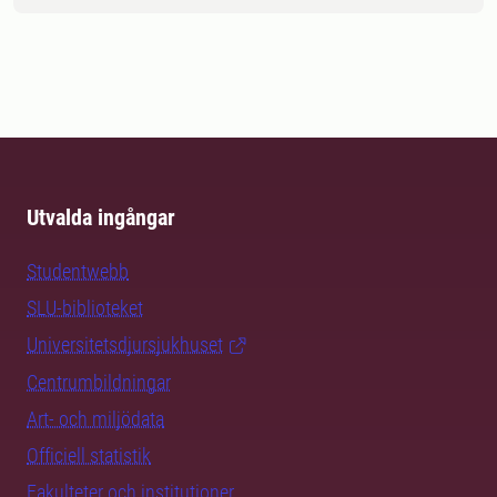
Utvalda ingångar
Studentwebb
SLU-biblioteket
Universitetsdjursjukhuset
Centrumbildningar
Art- och miljödata
Officiell statistik
Fakulteter och institutioner