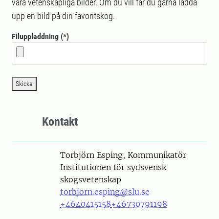
våra vetenskapliga bilder. Om du vill får du gärna ladda
upp en bild på din favoritskog.
Filuppladdning
Skicka
Kontakt
Person
Torbjörn Esping, Kommunikatör
Institutionen för sydsvensk
skogsvetenskap
torbjorn.esping@slu.se
+4640415158
+46730791198