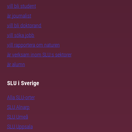
vill bli student
är journalist
vill bli doktorand
vill söka jobb
vill rapportera om naturen
är verksam inom SLU:s sektorer
är alumn
SLU i Sverige
Alla SLU-orter
SLU Alnarp
SLU Umeå
SLU Uppsala