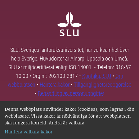
SLU, Sveriges lantbruksuniversitet, har verksamhet över
hela Sverige. Huvudorter är Alnarp, Uppsala och Umeå.
SLU är miljöcertifierat enligt ISO 14001. • Telefon: 018-67
10 00 • Org nr: 202100-2817 •
Kontakta SLU
•
Om
webbplatsen
•
Hantera kakor
•
Tillgänglighetsredogörelse
•
Behandling av personuppgifter
Denna webbplats använder kakor (cookies), som lagras i din
webbläsare. Vissa kakor är nödvändiga för att webbplatsen
ska fungera korrekt. Andra är valbara.
Hantera valbara kakor