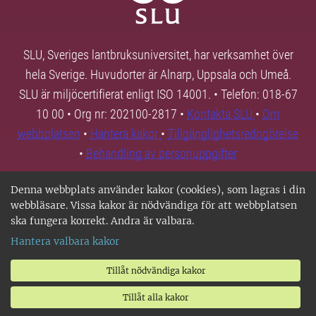
SLU, Sveriges lantbruksuniversitet, har verksamhet över
hela Sverige. Huvudorter är Alnarp, Uppsala och Umeå.
SLU är miljöcertifierat enligt ISO 14001. • Telefon: 018-67
10 00 • Org nr: 202100-2817 •
Kontakta SLU
•
Om
webbplatsen
•
Hantera kakor
•
Tillgänglighetsredogörelse
•
Behandling av personuppgifter
Denna webbplats använder kakor (cookies), som lagras i din
webbläsare. Vissa kakor är nödvändiga för att webbplatsen
ska fungera korrekt. Andra är valbara.
Hantera valbara kakor
Tillåt nödvändiga kakor
Tillåt alla kakor