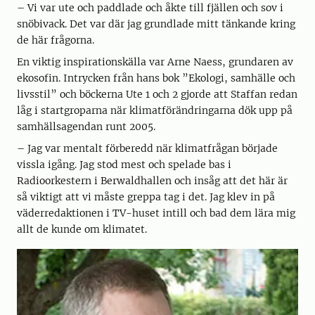
– Vi var ute och paddlade och åkte till fjällen och sov i
snöbivack. Det var där jag grundlade mitt tänkande kring
de här frågorna.
En viktig inspirationskälla var Arne Naess, grundaren av
ekosofin. Intrycken från hans bok ”Ekologi, samhälle och
livsstil” och böckerna Ute 1 och 2 gjorde att Staffan redan
låg i startgroparna när klimatförändringarna dök upp på
samhällsagendan runt 2005.
– Jag var mentalt förberedd när klimatfrågan började
vissla igång. Jag stod mest och spelade bas i
Radioorkestern i Berwaldhallen och insåg att det här är
så viktigt att vi måste greppa tag i det. Jag klev in på
väderredaktionen i TV-huset intill och bad dem lära mig
allt de kunde om klimatet.