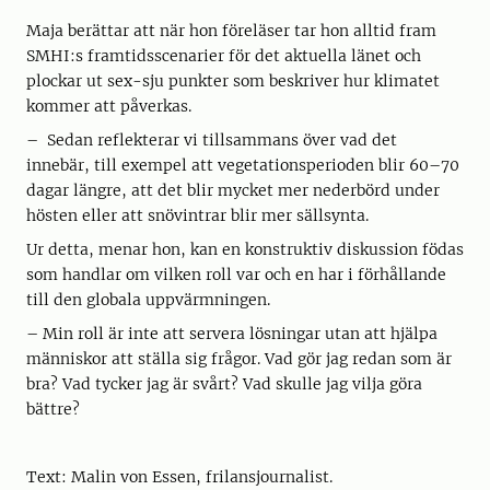
Maja berättar att när hon föreläser tar hon alltid fram
SMHI:s framtidsscenarier för det aktuella länet och
plockar ut sex-sju punkter som beskriver hur klimatet
kommer att påverkas.
– Sedan reflekterar vi tillsammans över vad det
innebär, till exempel att vegetationsperioden blir 60–70
dagar längre, att det blir mycket mer nederbörd under
hösten eller att snövintrar blir mer sällsynta.
Ur detta, menar hon, kan en konstruktiv diskussion födas
som handlar om vilken roll var och en har i förhållande
till den globala uppvärmningen.
– Min roll är inte att servera lösningar utan att hjälpa
människor att ställa sig frågor. Vad gör jag redan som är
bra? Vad tycker jag är svårt? Vad skulle jag vilja göra
bättre?
Text: Malin von Essen, frilansjournalist.