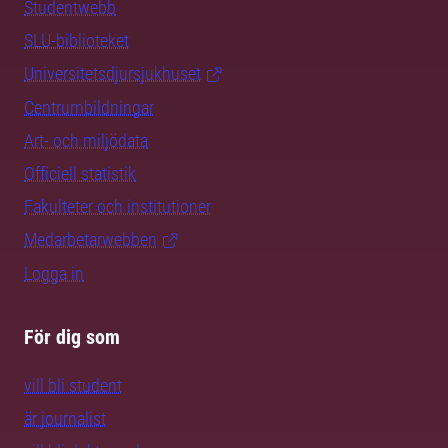
Studentwebb
SLU-biblioteket
Universitetsdjursjukhuset
Centrumbildningar
Art- och miljödata
Officiell statistik
Fakulteter och institutioner
Medarbetarwebben
Logga in
För dig som
vill bli student
är journalist