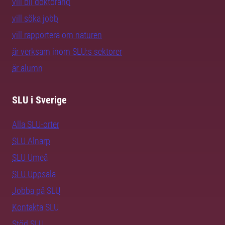
vill bli doktorand
vill söka jobb
vill rapportera om naturen
är verksam inom SLU:s sektorer
är alumn
SLU i Sverige
Alla SLU-orter
SLU Alnarp
SLU Umeå
SLU Uppsala
Jobba på SLU
Kontakta SLU
Stöd SLU