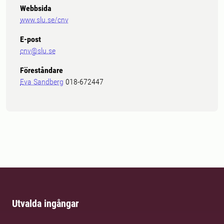
Webbsida
www.slu.se/cnv
E-post
cnv@slu.se
Föreståndare
Eva Sandberg
018-672447
Utvalda ingångar