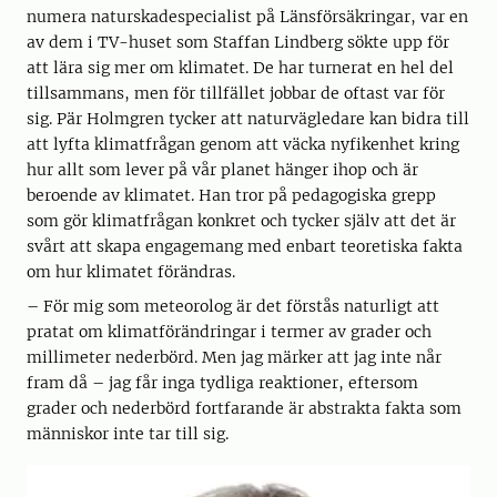
numera naturskadespecialist på Länsförsäkringar, var en
av dem i TV-huset som Staffan Lindberg sökte upp för
att lära sig mer om klimatet. De har turnerat en hel del
tillsammans, men för tillfället jobbar de oftast var för
sig. Pär Holmgren tycker att naturvägledare kan bidra till
att lyfta klimatfrågan genom att väcka nyfikenhet kring
hur allt som lever på vår planet hänger ihop och är
beroende av klimatet. Han tror på pedagogiska grepp
som gör klimatfrågan konkret och tycker själv att det är
svårt att skapa engagemang med enbart teoretiska fakta
om hur klimatet förändras.
– För mig som meteorolog är det förstås naturligt att
pratat om klimatförändringar i termer av grader och
millimeter nederbörd. Men jag märker att jag inte når
fram då – jag får inga tydliga reaktioner, eftersom
grader och nederbörd fortfarande är abstrakta fakta som
människor inte tar till sig.