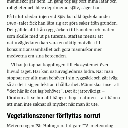
människor går hem. En gång tog jag bort mina låtar och
roligheter och blev deprimerad själv, säger han.
På friluftsledarlinjen vid Sjöviks folkhögskola under
1980-talet fick han lära sig att göra saker från grunden.
Det gällde allt från ryggsäcken till kanoten och maten
som skulle med ut på turerna. Staffan menar att
naturvägledaren kan vara en viktig motvikt till
konsumtionssamhället och göra människor mer
medvetna om sina beteenden.
– Vi har ju tappat kopplingen till ekosystemet över
huvud taget. Här kan naturvägledarna bidra. När man
stoppar ner allt man behöver i sin ryggsäck och går iväg
så är det i sig en lektion i hållbarhet. Människor inser att
”det här är det jag behöver”. Det är jätteviktigt –
förutom att se hur allt hänger ihop i naturen – att känna
att man inte saknar så mycket när man är ute.
Vegetationszoner förflyttas norrut
Meteorologen Pär Holmgren, tidigare TV-meteorolog –