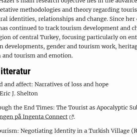
azel's main research objective lies in the advanc
pretative methodologies and theory regarding touri
ral identities, relationships and change. Since her
 has continued to track tourism development and c
ion of central Turkey, focusing particularly on en
on developments, gender and tourism work, herita
n and tourism and emotion.
itteratur
and affect: Narratives of loss and hope
Eric J. Shelton
ough the End Times: The Tourist as Apocalyptic Su
ngen på Ingenta Connect
.
urism: Negotiating Identity in a Turkish Village (