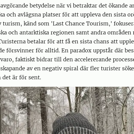
 avgörande betydelse när vi betraktar det ökande an
a och avlägsna platser för att uppleva den sista o
 turism, känd som 'Last Chance Tourism,' fokuse
ska och antarktiska regionen samt andra områden
Turisterna betalar för att få en sista chans att uppl
de försvinner för alltid. En paradox uppstår där be
aro, faktiskt bidrar till den accelererande process
skapande av en negativ spiral där fler turister söke
det är för sent.