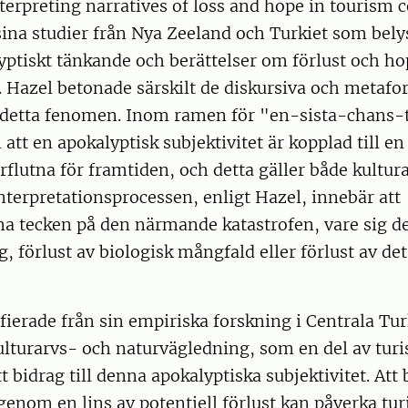
terpreting narratives of loss and hope in tourism 
sina studier från Nya Zeeland och Turkiet som bel
yptiskt tänkande och berättelser om förlust och h
 Hazel betonade särskilt de diskursiva och metafor
 detta fenomen. Inom ramen för "en-sista-chans-
tt en apokalyptisk subjektivitet är kopplad till en 
rflutna för framtiden, och detta gäller både kultur
nterpretationsprocessen, enligt Hazel, innebär att
tecken på den närmande katastrofen, vare sig de
g, förlust av biologisk mångfald eller förlust av de
ierade från sin empiriska forskning i Centrala Tur
lturarvs- och naturvägledning, som en del av turi
t bidrag till denna apokalyptiska subjektivitet. Att 
genom en lins av potentiell förlust kan påverka tur