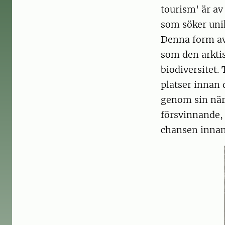
tourism' är av
som söker unik
Denna form av
som den arkti
biodiversitet. 
platser innan 
genom sin närv
försvinnande, 
chansen innan 