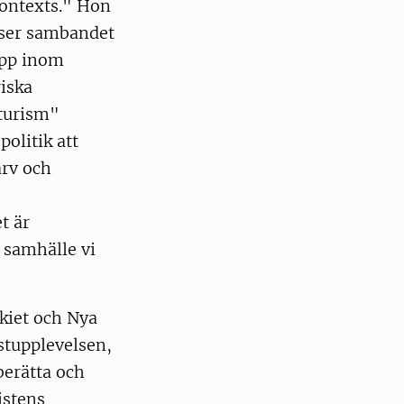
contexts." Hon
yser sambandet
opp inom
iska
turism"
politik att
arv och
t är
t samhälle vi
kiet och Nya
stupplevelsen,
berätta och
istens