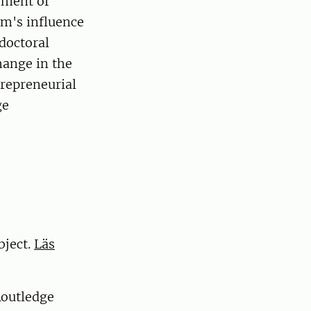
ement of
sm's influence
 doctoral
hange in the
trepreneurial
ge
bject.
Läs
Routledge