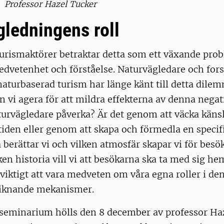
Professor Hazel Tucker
ledningens roll
turismaktörer betraktar detta som ett växande pr
edvetenhet och förståelse. Naturvägledare och for
aturbaserad turism har länge känt till detta dile
an vi agera för att mildra effekterna av denna negat
urvägledare påverka? Är det genom att väcka känsl
iden eller genom att skapa och förmedla en specifi
a berättar vi och vilken atmosfär skapar vi för besö
en historia vill vi att besökarna ska ta med sig he
 viktigt att vara medveten om våra egna roller i d
liknande mekanismer.
t seminarium hölls den 8 december av professor Ha