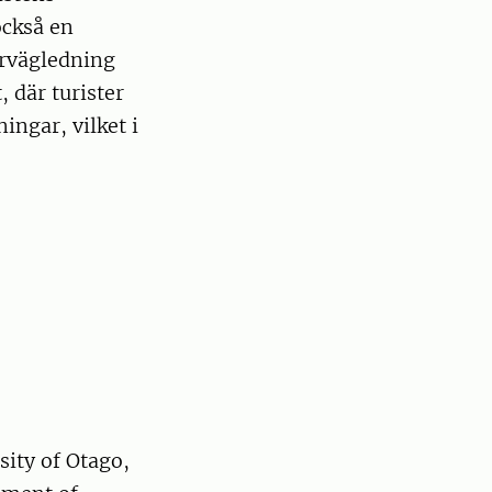
också en
urvägledning
 där turister
ngar, vilket i
sity of Otago,