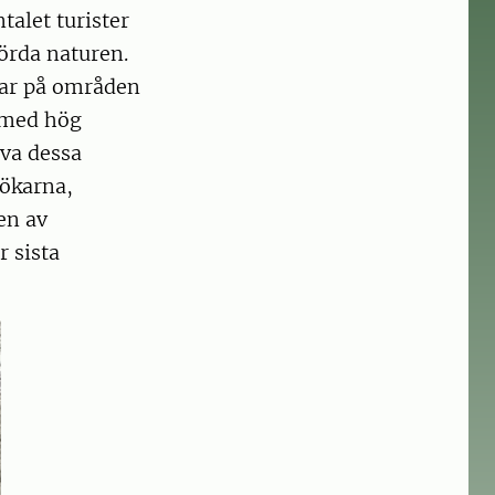
talet turister
rörda naturen.
rar på områden
 med hög
eva dessa
sökarna,
en av
r sista