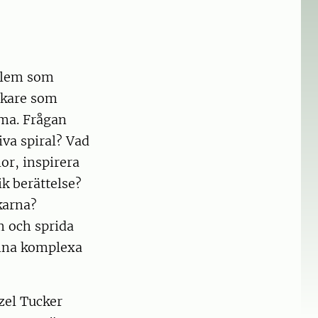
oblem som
skare som
mma. Frågan
iva spiral? Vad
or, inspirera
k berättelse?
karna?
m och sprida
enna komplexa
zel Tucker