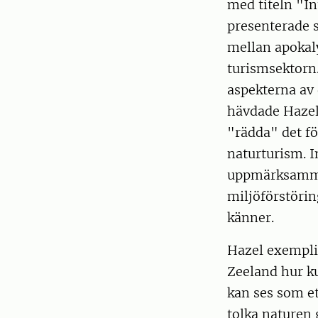
med titeln "In
presenterade 
mellan apokal
turismsektorn.
aspekterna av
hävdade Hazel a
"rädda" det fö
naturturism. I
uppmärksamma 
miljöförstörin
känner.
Hazel exemplif
Zeeland hur ku
kan ses som et
tolka naturen 