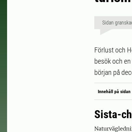
Sidan granska
Förlust och Ho
besök och en 
början på de
Innehåll på sidan
Sista-c
Naturväglednin