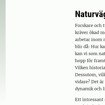
Naturväg
Forskare och 
kräver ökad m
arbetar inom n
blir då: Hur k
kan vi som nat
hopp för framt
Vilken histori
Dessutom, vilk
vidare? Det är
dynamik och 
Ett intressan