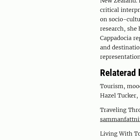
New Zealand. H
critical inter
on socio-cultu
research, she
Cappadocia reg
and destinati
representatio
Relaterad l
Tourism, mood 
Hazel Tucker, 
Traveling Thr
sammanfattni
Living With To